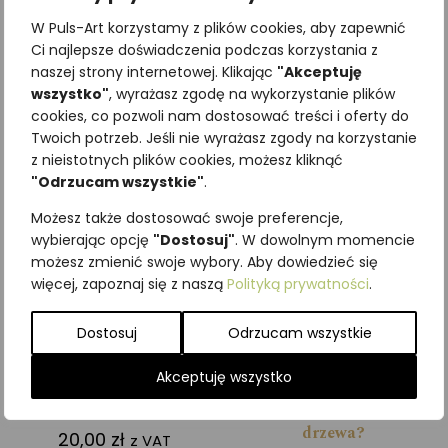
W Puls-Art korzystamy z plików cookies, aby zapewnić
55 kart do gry
Ci najlepsze doświadczenia podczas korzystania z
Broszura edukacyjna
naszej strony internetowej. Klikając
"Akceptuję
Zasady 5 gier karcianych
wszystko"
, wyrażasz zgodę na wykorzystanie plików
cookies, co pozwoli nam dostosować treści i oferty do
Podobne produkty
Twoich potrzeb. Jeśli nie wyrażasz zgody na korzystanie
z nieistotnych plików cookies, możesz kliknąć
"Odrzucam wszystkie"
.
Możesz także dostosować swoje preferencje,
wybierając opcję
"Dostosuj"
. W dowolnym momencie
możesz zmienić swoje wybory. Aby dowiedzieć się
więcej, zapoznaj się z naszą
Polityką prywatności
.
Dostosuj
Odrzucam wszystkie
Akceptuję wszystko
Karty OWADY POLSKI
Zgadnij z jakiego to
drzewa?
20,00
zł
z VAT