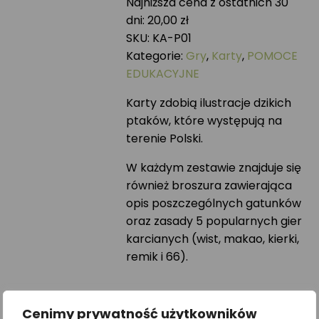
Najniższa cena z ostatnich 30
dni:
20,00
zł
SKU:
KA-P01
Kategorie:
Gry
,
Karty
,
POMOCE
EDUKACYJNE
Karty zdobią ilustracje dzikich
ptaków, które występują na
terenie Polski.
W każdym zestawie znajduje się
również broszura zawierająca
opis poszczególnych gatunków
oraz zasady 5 popularnych gier
karcianych (wist, makao, kierki,
remik i 66).
Cenimy prywatność użytkowników
Zawartość: