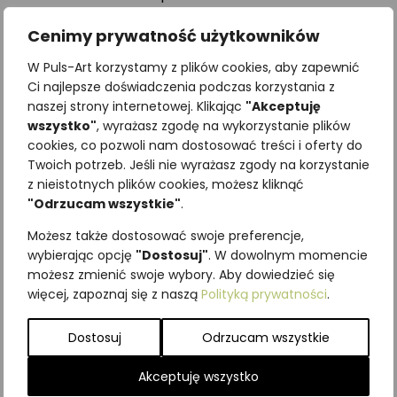
ilość
Cenimy prywatność użytkowników
Dodaj do koszyka
Karty
W Puls-Art korzystamy z plików cookies, aby zapewnić
trójdzielne
Najniższa cena z ostatnich 30
Ci najlepsze doświadczenia podczas korzystania z
mini
naszej strony internetowej. Klikając
"Akceptuję
dni:
221,40
zł
DRZEWA
wszystko"
, wyrażasz zgodę na wykorzystanie plików
SKU:
KM-D01
cookies, co pozwoli nam dostosować treści i oferty do
Kategorie:
Gry
,
Karty trójdzielne
,
Twoich potrzeb. Jeśli nie wyrażasz zgody na korzystanie
POMOCE EDUKACYJNE
z nieistotnych plików cookies, możesz kliknąć
"Odrzucam wszystkie"
.
Podobne produkty
Możesz także dostosować swoje preferencje,
wybierając opcję
"Dostosuj"
. W dowolnym momencie
możesz zmienić swoje wybory. Aby dowiedzieć się
więcej, zapoznaj się z naszą
Polityką prywatności
.
Dostosuj
Odrzucam wszystkie
Akceptuję wszystko