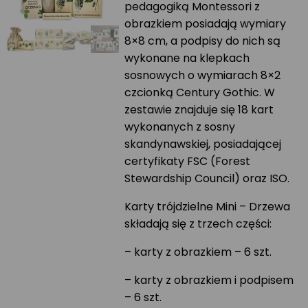
pedagogiką Montessori z
obrazkiem posiadają wymiary
8×8 cm, a podpisy do nich są
wykonane na klepkach
sosnowych o wymiarach 8×2
czcionką Century Gothic. W
zestawie znajduje się 18 kart
wykonanych z sosny
skandynawskiej, posiadającej
certyfikaty FSC (Forest
Stewardship Council) oraz ISO.
Karty trójdzielne Mini – Drzewa
składają się z trzech części:
– karty z obrazkiem – 6 szt.
– karty z obrazkiem i podpisem
– 6 szt.