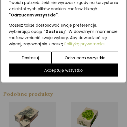
czasie zabawy klockami Puls-
Twoich potrzeb. Jeśli nie wyrażasz zgody na korzystanie
Art.
z nieistotnych plików cookies, możesz kliknąć
"Odrzucam wszystkie"
.
W naszej ofercie znajdziesz
Możesz także dostosować swoje preferencje,
kilkadziesiąt wzorów do
wybierając opcję
"Dostosuj"
. W dowolnym momencie
wyboru. Możesz też stworzyć
możesz zmienić swoje wybory. Aby dowiedzieć się
własny wzór na zamówienie.
więcej, zapoznaj się z naszą
Polityką prywatności
.
Aby to zrobić, napisz do nas
przez formularz kontaktowy.
Dostosuj
Odrzucam wszystkie
Dla dzieci w wieku 3+
Akceptuję wszystko
Wymiary klocka 4 x 4 x 4 cm
Podobne produkty