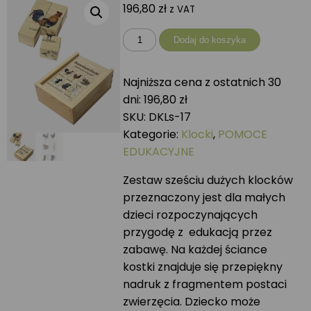
196,80
zł
z VAT
ilość
Dodaj do koszyka
Klocki
drewniane
Najniższa cena z ostatnich 30
ZWIERZĘTA
dni:
196,80
zł
WIEJSKIE
SKU:
DKLs-17
Kategorie:
Klocki
,
POMOCE
EDUKACYJNE
Zestaw sześciu dużych klocków
przeznaczony jest dla małych
dzieci rozpoczynających
przygodę z edukacją przez
zabawę. Na każdej ściance
kostki znajduje się przepiękny
nadruk z fragmentem postaci
zwierzęcia. Dziecko może