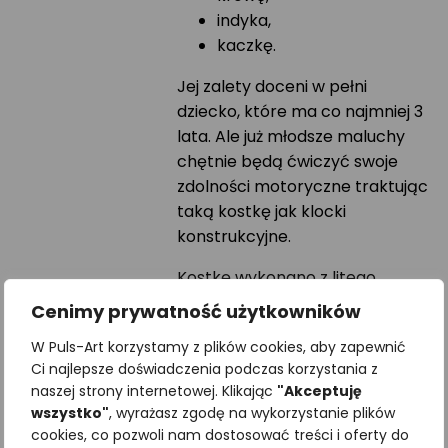
indyka,
kaczkę.
Jej zalety doceni w pełni
dziecko, które ma co najmniej 3
lata. Ale już młodsze maluchy
chętnie będą ćwiczyć swoje
zdolności motoryczne traktując
taką kostkę jak klocki
konstrukcyjne.
Kostkę wykonano z litego
drewna, dzięki czemu jest trwała
Cenimy prywatność użytkowników
oraz przyjazna środowisku. Do
W Puls-Art korzystamy z plików cookies, aby zapewnić
nadruku ilustracji użyliśmy farb
Ci najlepsze doświadczenia podczas korzystania z
neutralnych dla zdrowia i
naszej strony internetowej. Klikając
"Akceptuję
przyrody. Możesz być spokojna,
wszystko"
, wyrażasz zgodę na wykorzystanie plików
Twoje dziecko jest bezpieczne w
cookies, co pozwoli nam dostosować treści i oferty do