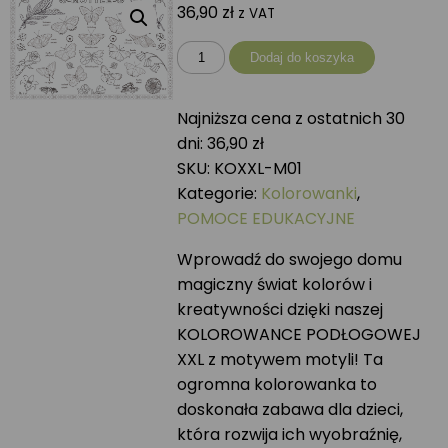
36,90
zł
z VAT
ilość
Dodaj do koszyka
Kolorowanka
podłogowa
Najniższa cena z ostatnich 30
XXL
dni:
36,90
zł
MOTYLE
SKU:
KOXXL-M01
Kategorie:
Kolorowanki
,
POMOCE EDUKACYJNE
Wprowadź do swojego domu
magiczny świat kolorów i
kreatywności dzięki naszej
KOLOROWANCE PODŁOGOWEJ
XXL z motywem motyli! Ta
ogromna kolorowanka to
doskonała zabawa dla dzieci,
która rozwija ich wyobraźnię,