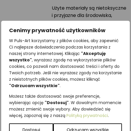
Użyte materiały są nietoksyczne
i przyjazne dla środowiska,
spełniające wszystkie
europejskie normy
Cenimy prywatność użytkowników
bezpieczeństwa.
W Puls-Art korzystamy z plików cookies, aby zapewnić
Ci najlepsze doświadczenia podczas korzystania z
Po zakończeniu zabawy
naszej strony internetowej. Klikając
"Akceptuję
kolorowankę można łatwo
wszystko"
, wyrażasz zgodę na wykorzystanie plików
zwinąć i schować do tuby,
cookies, co pozwoli nam dostosować treści i oferty do
oszczędzając miejsce w pokoju
Twoich potrzeb. Jeśli nie wyrażasz zgody na korzystanie
dziecięcym.
z nieistotnych plików cookies, możesz kliknąć
"Odrzucam wszystkie"
.
Wymiary: 68 x 48 cm
Możesz także dostosować swoje preferencje,
wybierając opcję
"Dostosuj"
. W dowolnym momencie
Podobne produkty
możesz zmienić swoje wybory. Aby dowiedzieć się
więcej, zapoznaj się z naszą
Polityką prywatności
.
Dostosuj
Odrzucam wszystkie