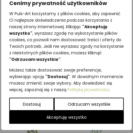
Cenimy prywatność użytkowników
W Puls-Art korzystamy z plików cookies, aby zapewnić
Ci najlepsze doświadczenia podczas korzystania z
naszej strony internetowej. Klikając
"Akceptuję
wszystko"
, wyrażasz zgodę na wykorzystanie plików
cookies, co pozwoli nam dostosować treści i oferty do
Twoich potrzeb. Jeśli nie wyrażasz zgody na korzystanie
z nieistotnych plików cookies, możesz kliknąć
Najniższa cena z ostatnich 30
"Odrzucam wszystkie"
.
dni:
65,00
zł
SKU:
Brak danych
Możesz także dostosować swoje preferencje,
Kategorie:
ILUSTRACJE
,
Rośliny
wybierając opcję
"Dostosuj"
. W dowolnym momencie
możesz zmienić swoje wybory. Aby dowiedzieć się
Podobne produkty
więcej, zapoznaj się z naszą
Polityką prywatności
.
Dostosuj
Odrzucam wszystkie
Akceptuję wszystko