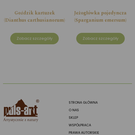
Goździk kartuzek
Jeżogłówka pojedyncza
(Dianthus carthusianorum)
(Sparganium emersum)
Zobacz szczegóły
Zobacz szczegóły
STRONA GŁÓWNA
O NAS
SKLEP
WSPÓŁPRACA
PRAWA AUTORSKIE