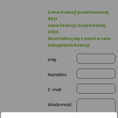
Cena licencji podstawowej:
65zł
cena licencji rozszerzonej:
210zł
Skontaktuj się z nami w celu
zakupienia licencji
Imię
Nazwisko
E-mail
Wiadomość