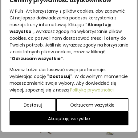
Cenimy prywatność użytkowników
W Puls-Art korzystamy z plików cookies, aby zapewnić
Ci najlepsze doświadczenia podczas korzystania z
naszej strony internetowej. Klikając
"Akceptuję
wszystko"
, wyrażasz zgodę na wykorzystanie plików
Najniższa cena z ostatnich 30
cookies, co pozwoli nam dostosować treści i oferty do
dni:
65,00
zł
Twoich potrzeb. Jeśli nie wyrażasz zgody na korzystanie
SKU:
Brak danych
z nieistotnych plików cookies, możesz kliknąć
Kategorie:
ILUSTRACJE
,
Ptaki
,
"Odrzucam wszystkie"
.
Śpiewające
Możesz także dostosować swoje preferencje,
Podobne produkty
wybierając opcję
"Dostosuj"
. W dowolnym momencie
możesz zmienić swoje wybory. Aby dowiedzieć się
więcej, zapoznaj się z naszą
Polityką prywatności
.
Dostosuj
Odrzucam wszystkie
Akceptuję wszystko