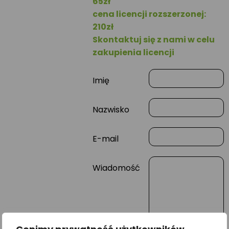
65zł
cena licencji rozszerzonej:
210zł
Skontaktuj się z nami w celu
zakupienia licencji
Imię
Nazwisko
E-mail
Wiadomość