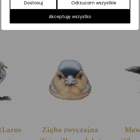
Dostosuj
Odrzucam wszystkie
Kategorie:
ILUSTRACJE
,
Ptaki
,
Wodne
Akceptuję wszystko
(Larus
Zięba zwyczajna
Mew