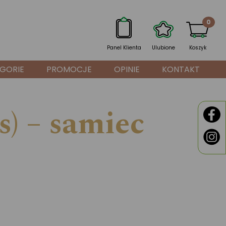
0
Panel Klienta
Ulubione
Koszyk
GORIE
PROMOCJE
OPINIE
KONTAKT
) – samiec