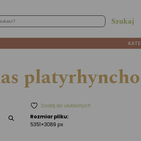
KATE
s platyrhynchos
Dodaj do ulubionych
Rozmiar pliku:
5351×3089 px