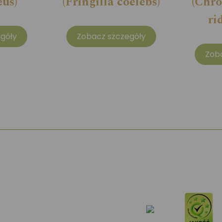
eus)
(Fringilla coelebs)
(Chro
ri
góły
Zobacz szczegóły
Zob