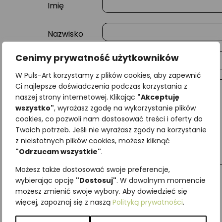
Imię
Nazwisko
Cenimy prywatność użytkowników
E-mail
W Puls-Art korzystamy z plików cookies, aby zapewnić
Ci najlepsze doświadczenia podczas korzystania z
Wiadomość
naszej strony internetowej. Klikając
"Akceptuję
wszystko"
, wyrażasz zgodę na wykorzystanie plików
cookies, co pozwoli nam dostosować treści i oferty do
Twoich potrzeb. Jeśli nie wyrażasz zgody na korzystanie
z nieistotnych plików cookies, możesz kliknąć
"Odrzucam wszystkie"
.
Możesz także dostosować swoje preferencje,
wybierając opcję
"Dostosuj"
. W dowolnym momencie
możesz zmienić swoje wybory. Aby dowiedzieć się
więcej, zapoznaj się z naszą
Polityką prywatności
.
Najniższa cena z ostatnich 30 dni:
65,00
zł
SKU:
Brak danych