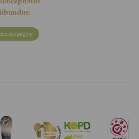
icocephalus
dibundus)
acz szczegóły