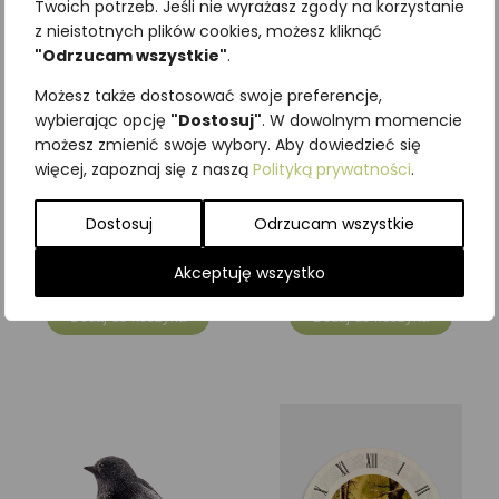
Twoich potrzeb. Jeśli nie wyrażasz zgody na korzystanie
z nieistotnych plików cookies, możesz kliknąć
"Odrzucam wszystkie"
.
Możesz także dostosować swoje preferencje,
wybierając opcję
"Dostosuj"
. W dowolnym momencie
możesz zmienić swoje wybory. Aby dowiedzieć się
więcej, zapoznaj się z naszą
Polityką prywatności
.
Grubodziób
Wróbel
Dostosuj
Odrzucam wszystkie
209,10
zł
196,30
zł
z VAT
z VAT
Akceptuję wszystko
Dodaj do koszyka
Dodaj do koszyka