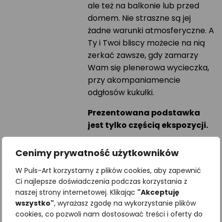
ale też na balkonie lub przed
domem. Nie straszne są jej
żadne warunki atmosferyczne. A
Ty i Twoi bliscy możecie na nią
zerkać zawsze, gdy zamarzy
Wam się plenerowa wycieczka,
przy akompaniamencie
odgłosów kukułki.
Prezentowana podstawka
jest tylko częścią ekspozycji.
Czas realizacji zamówienia
Cenimy prywatność użytkowników
od 7 do 14 dni.
W Puls-Art korzystamy z plików cookies, aby zapewnić
Ci najlepsze doświadczenia podczas korzystania z
Podobne produkty
naszej strony internetowej. Klikając
"Akceptuję
wszystko"
, wyrażasz zgodę na wykorzystanie plików
cookies, co pozwoli nam dostosować treści i oferty do