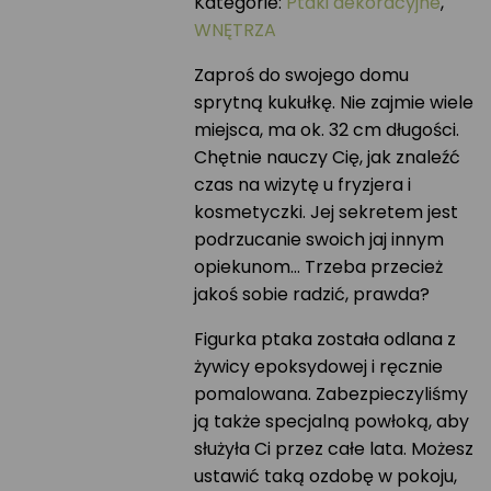
Kategorie:
Ptaki dekoracyjne
,
WNĘTRZA
Zaproś do swojego domu
sprytną kukułkę. Nie zajmie wiele
miejsca, ma ok. 32 cm długości.
Chętnie nauczy Cię, jak znaleźć
czas na wizytę u fryzjera i
kosmetyczki. Jej sekretem jest
podrzucanie swoich jaj innym
opiekunom… Trzeba przecież
jakoś sobie radzić, prawda?
Figurka ptaka została odlana z
żywicy epoksydowej i ręcznie
pomalowana. Zabezpieczyliśmy
ją także specjalną powłoką, aby
służyła Ci przez całe lata. Możesz
ustawić taką ozdobę w pokoju,