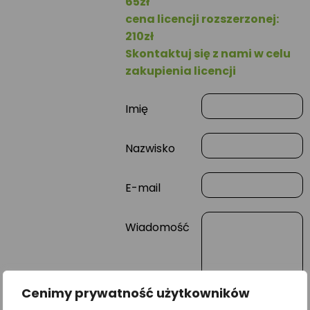
65zł
cena licencji rozszerzonej:
210zł
Skontaktuj się z nami w celu
zakupienia licencji
Imię
Nazwisko
E-mail
Wiadomość
Cenimy prywatność użytkowników