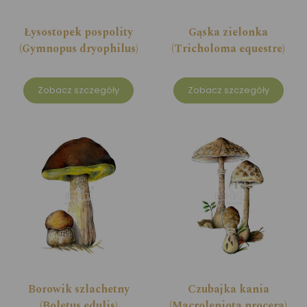
Łysostopek pospolity
Gąska zielonka
(Gymnopus dryophilus)
(Tricholoma equestre)
Zobacz szczegóły
Zobacz szczegóły
Borowik szlachetny
Czubajka kania
(Boletus edulis)
(Macrolepiota procera)