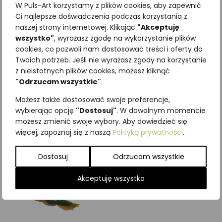
W Puls-Art korzystamy z plików cookies, aby zapewnić
Ci najlepsze doświadczenia podczas korzystania z
naszej strony internetowej. Klikając
"Akceptuję
wszystko"
, wyrażasz zgodę na wykorzystanie plików
cookies, co pozwoli nam dostosować treści i oferty do
Najniższa cena z ostatnich 30
Twoich potrzeb. Jeśli nie wyrażasz zgody na korzystanie
dni:
65,00
zł
z nieistotnych plików cookies, możesz kliknąć
SKU:
Brak danych
"Odrzucam wszystkie"
.
Kategorie:
Grzyby
,
ILUSTRACJE
Możesz także dostosować swoje preferencje,
Podobne produkty
wybierając opcję
"Dostosuj"
. W dowolnym momencie
możesz zmienić swoje wybory. Aby dowiedzieć się
więcej, zapoznaj się z naszą
Polityką prywatności
.
Dostosuj
Odrzucam wszystkie
Akceptuję wszystko