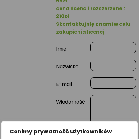
65zł
cena licencji rozszerzonej:
210zł
Skontaktuj się z nami w celu
zakupienia licencji
Imię
Nazwisko
E-mail
Wiadomość
Cenimy prywatność użytkowników