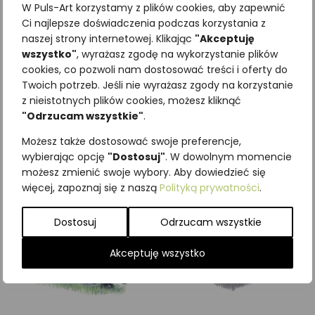
W Puls-Art korzystamy z plików cookies, aby zapewnić
Ci najlepsze doświadczenia podczas korzystania z
naszej strony internetowej. Klikając
"Akceptuję
wszystko"
, wyrażasz zgodę na wykorzystanie plików
cookies, co pozwoli nam dostosować treści i oferty do
Najniższa cena z ostatnich 30
Twoich potrzeb. Jeśli nie wyrażasz zgody na korzystanie
dni:
65,00
zł
z nieistotnych plików cookies, możesz kliknąć
SKU:
Brak danych
"Odrzucam wszystkie"
.
Kategorie:
ILUSTRACJE
,
Ssaki
Możesz także dostosować swoje preferencje,
Podobne produkty
wybierając opcję
"Dostosuj"
. W dowolnym momencie
możesz zmienić swoje wybory. Aby dowiedzieć się
więcej, zapoznaj się z naszą
Polityką prywatności
.
Dostosuj
Odrzucam wszystkie
Akceptuję wszystko