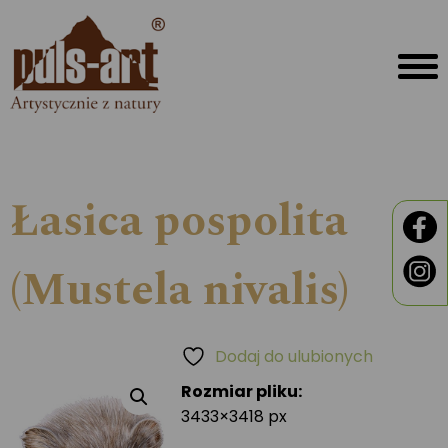
Łasica pospolita
(Mustela nivalis)
Dodaj do ulubionych
Rozmiar pliku:
3433×3418 px