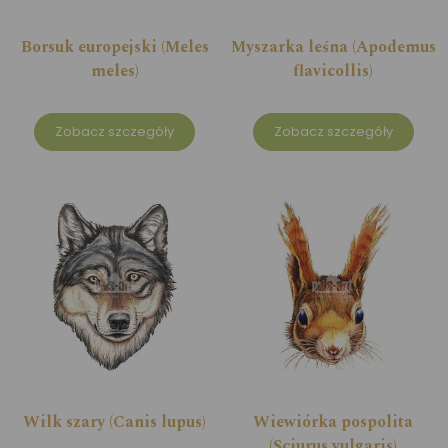
Borsuk europejski (Meles
Myszarka leśna (Apodemus
meles)
flavicollis)
Zobacz szczegóły
Zobacz szczegóły
Wilk szary (Canis lupus)
Wiewiórka pospolita
(Sciurus vulgaris)