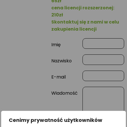
65zł
cena licencji rozszerzonej:
210zł
Skontaktuj się z nami w celu
zakupienia licencji
Imię
Nazwisko
E-mail
Wiadomość
Cenimy prywatność użytkowników