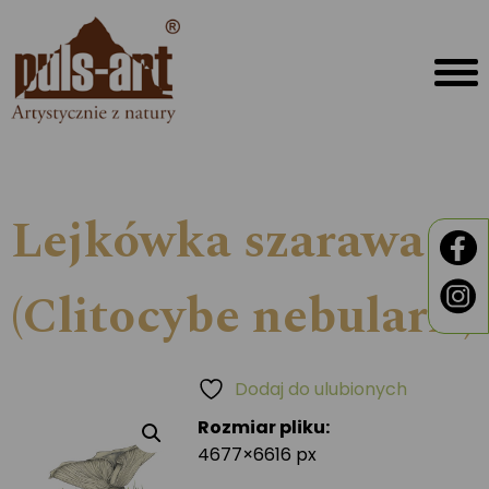
Lejkówka szarawa
(Clitocybe nebularis)
Dodaj do ulubionych
Rozmiar pliku:
4677×6616 px