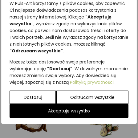
W Puls-Art korzystamy z plików cookies, aby zapewnić
Ci najlepsze doświadczenia podczas korzystania z
naszej strony internetowej. Klikając
"Akceptuję
wszystko"
, wyrażasz zgodę na wykorzystanie plików
cookies, co pozwoli nam dostosować treści i oferty do
Najniższa cena z ostatnich 30
Twoich potrzeb. Jeśli nie wyrażasz zgody na korzystanie
dni:
65,00
zł
z nieistotnych plików cookies, możesz kliknąć
SKU:
Brak danych
"Odrzucam wszystkie"
.
Kategorie:
Grzyby
,
ILUSTRACJE
Możesz także dostosować swoje preferencje,
Podobne produkty
wybierając opcję
"Dostosuj"
. W dowolnym momencie
możesz zmienić swoje wybory. Aby dowiedzieć się
więcej, zapoznaj się z naszą
Polityką prywatności
.
Dostosuj
Odrzucam wszystkie
Akceptuję wszystko