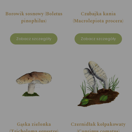
Borowik sosnowy (Boletus
Czubajka kania
pinophilus)
(Macrolepiota procera)
Zobacz szczegóły
Zobacz szczegóły
Gąska zielonka
Czernidłak kołpakowaty
(Tricholoma equestre)
(Coprinus comatus)