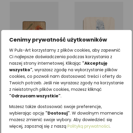
Cenimy prywatność użytkowników
W Puls-Art korzystamy z plików cookies, aby zapewnić
Ci najlepsze doświadczenia podczas korzystania z
naszej strony internetowej. Klikając
"Akceptuję
wszystko"
, wyrażasz zgodę na wykorzystanie plików
Temperówka WIEWIÓRKA
Magnes drewniany
cookies, co pozwoli nam dostosować treści i oferty do
SIKORKA BOGATKA
12,30
zł
Twoich potrzeb. Jeśli nie wyrażasz zgody na korzystanie
z VAT
9,96
zł
z nieistotnych plików cookies, możesz kliknąć
z VAT
"Odrzucam wszystkie"
.
Dodaj do koszyka
Możesz także dostosować swoje preferencje,
Dodaj do koszyka
wybierając opcję
"Dostosuj"
. W dowolnym momencie
możesz zmienić swoje wybory. Aby dowiedzieć się
więcej, zapoznaj się z naszą
Polityką prywatności
.