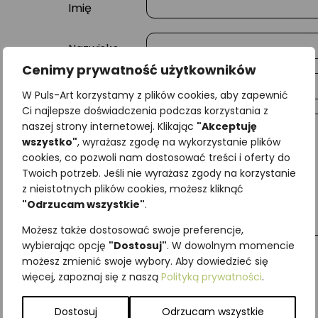
Imię
Nazwisko
Cenimy prywatność użytkowników
E-mail
W Puls-Art korzystamy z plików cookies, aby zapewnić
Ci najlepsze doświadczenia podczas korzystania z
naszej strony internetowej. Klikając
"Akceptuję
Wiadomość
wszystko"
, wyrażasz zgodę na wykorzystanie plików
cookies, co pozwoli nam dostosować treści i oferty do
Twoich potrzeb. Jeśli nie wyrażasz zgody na korzystanie
z nieistotnych plików cookies, możesz kliknąć
"Odrzucam wszystkie"
.
Możesz także dostosować swoje preferencje,
wybierając opcję
"Dostosuj"
. W dowolnym momencie
możesz zmienić swoje wybory. Aby dowiedzieć się
więcej, zapoznaj się z naszą
Polityką prywatności
.
Najniższa cena z ostatnich 30 dni:
65,00
zł
SKU:
Brak danych
Dostosuj
Odrzucam wszystkie