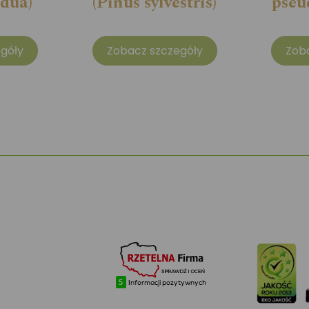
idua)
(Pinus sylvestris)
pseu
góły
Zobacz szczegóły
Zob