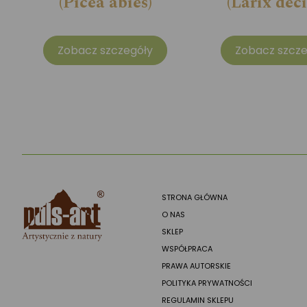
(Picea abies)
(Larix dec
Zobacz szczegóły
Zobacz szcze
STRONA GŁÓWNA
O NAS
SKLEP
WSPÓŁPRACA
PRAWA AUTORSKIE
POLITYKA PRYWATNOŚCI
REGULAMIN SKLEPU