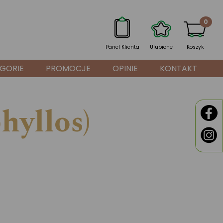
0
Panel Klienta
Ulubione
Koszyk
GORIE
PROMOCJE
OPINIE
KONTAKT
hyllos)