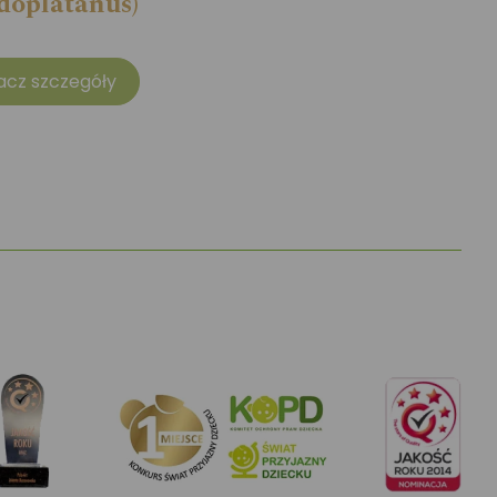
doplatanus)
acz szczegóły