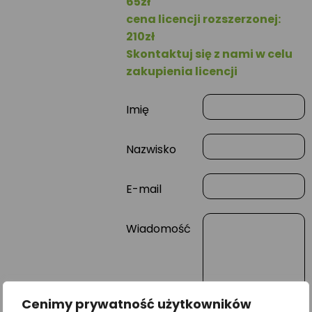
65zł
cena licencji rozszerzonej:
210zł
Skontaktuj się z nami w celu
zakupienia licencji
Imię
Nazwisko
E-mail
Wiadomość
Cenimy prywatność użytkowników