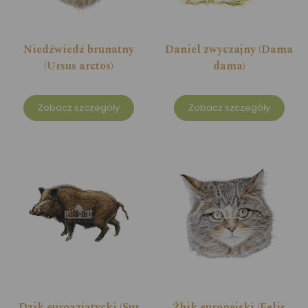
Niedźwiedź brunatny
Daniel zwyczajny (Dama
(Ursus arctos)
dama)
Zobacz szczegóły
Zobacz szczegóły
Dzik euroazjatycki (Sus
Żbik europejski (Felis