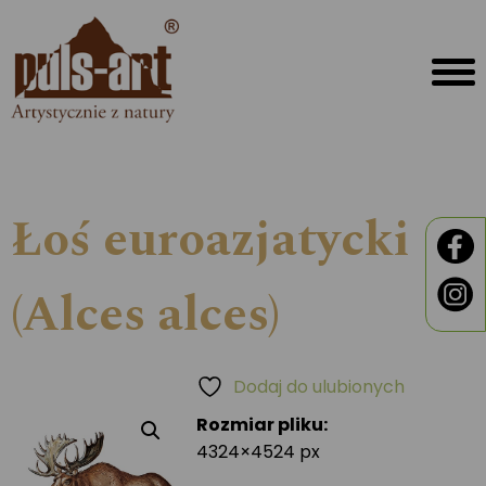
Łoś euroazjatycki
(Alces alces)
Dodaj do ulubionych
Rozmiar pliku:
4324×4524 px