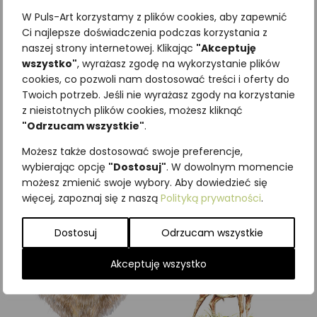
W Puls-Art korzystamy z plików cookies, aby zapewnić
Ci najlepsze doświadczenia podczas korzystania z
naszej strony internetowej. Klikając
"Akceptuję
wszystko"
, wyrażasz zgodę na wykorzystanie plików
Najniższa cena z ostatnich 30
cookies, co pozwoli nam dostosować treści i oferty do
Twoich potrzeb. Jeśli nie wyrażasz zgody na korzystanie
dni:
65,00
zł
z nieistotnych plików cookies, możesz kliknąć
SKU:
Brak danych
"Odrzucam wszystkie"
.
Kategorie:
ILUSTRACJE
,
Ssaki
,
Zwierzęta leśne
Możesz także dostosować swoje preferencje,
wybierając opcję
"Dostosuj"
. W dowolnym momencie
Podobne produkty
możesz zmienić swoje wybory. Aby dowiedzieć się
więcej, zapoznaj się z naszą
Polityką prywatności
.
Dostosuj
Odrzucam wszystkie
Akceptuję wszystko