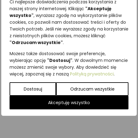
estetyczną drewnianą skrzynkę
Ci najlepsze doświadczenia podczas korzystania z
z kolorowym nadrukiem, co
naszej strony internetowej. Klikając
"Akceptuję
sprawia, że będzie to nie tylko
wszystko"
, wyrażasz zgodę na wykorzystanie plików
cookies, co pozwoli nam dostosować treści i oferty do
doskonały prezent dla małych
Twoich potrzeb. Jeśli nie wyrażasz zgody na korzystanie
odkrywców przyrody, ale
z nieistotnych plików cookies, możesz kliknąć
również niezwykła ozdoba
"Odrzucam wszystkie"
.
pokoju dziecięcego. Odkryj
Możesz także dostosować swoje preferencje,
razem z nami piękno przyrody
wybierając opcję
"Dostosuj"
. W dowolnym momencie
już dziś!
możesz zmienić swoje wybory. Aby dowiedzieć się
więcej, zapoznaj się z naszą
Polityką prywatności
.
Wymiary skrzynki: 30cm x
Dostosuj
Odrzucam wszystkie
24,5cm
Akceptuję wszystko
Wysokość makiet: 3-17cm