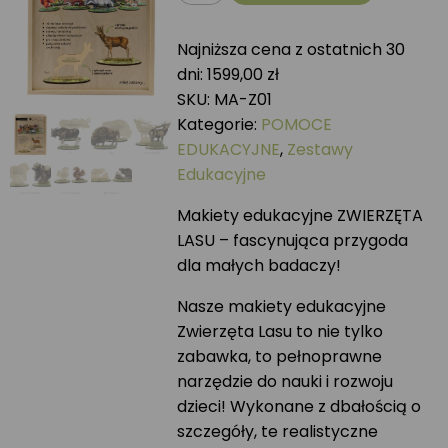
Makiety
Drewniane
Najniższa cena z ostatnich 30
-
dni:
1599,00
zł
Zwierzęta
SKU:
MA-Z01
Kategorie:
POMOCE
EDUKACYJNE
,
Zestawy
Edukacyjne
Makiety edukacyjne ZWIERZĘTA
LASU – fascynująca przygoda
dla małych badaczy!
Nasze makiety edukacyjne
Zwierzęta Lasu to nie tylko
zabawka, to pełnoprawne
narzędzie do nauki i rozwoju
dzieci! Wykonane z dbałością o
szczegóły, te realistyczne