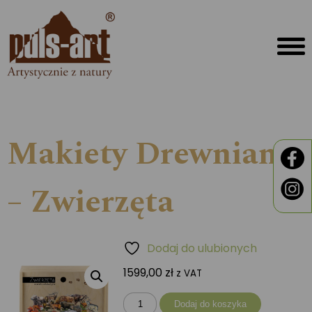
Makiety Drewniane
– Zwierzęta
Dodaj do ulubionych
1599,00
zł
z VAT
ilość
Dodaj do koszyka