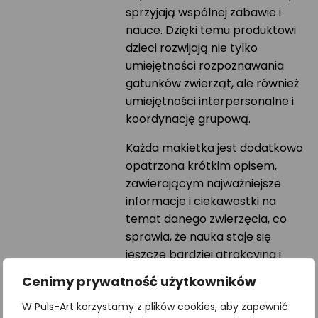
sprzyjają wspólnej zabawie i
nauce. Dzięki temu produktowi
dzieci rozwijają nie tylko
umiejętności rozpoznawania
gatunków zwierząt, ale również
umiejętności interpersonalne i
koordynację grupową.
Każda makietka jest dodatkowo
opatrzona krótkim opisem,
zawierającym najważniejsze
informacje i ciekawostki na
temat danego zwierzęcia, co
sprawia, że nauka staje się
jeszcze bardziej atrakcyjna i
interesująca.
Cenimy prywatność użytkowników
Zestaw zapakowany jest w
W Puls-Art korzystamy z plików cookies, aby zapewnić