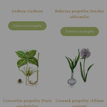
Gerbera (Gerbera)
Bukwica pospolita (Stachys
officinalis)
Zobacz szczegóły
Zobacz szczegóły
Czworolist pospolity (Paris
Czosnek pospolity (Allium
quadrifolia)
sativum)