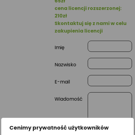
65zł
cena licencji rozszerzonej:
210zł
Skontaktuj się z nami w celu
zakupienia licencji
Imię
Nazwisko
E-mail
Wiadomość
Cenimy prywatność użytkowników