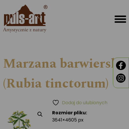
Marzana barwierska
(Rubia tinctorum)
Dodaj do ulubionych
Rozmiar pliku:
3641×4605 px