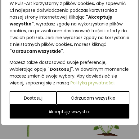
W Puls-Art korzystamy z plików cookies, aby zapewnić
Ci najlepsze doświadczenia podczas korzystania z
naszej strony internetowej. Klikając
"Akceptuję
wszystko"
, wyrażasz zgodę na wykorzystanie plików
cookies, co pozwoli nam dostosować treści i oferty do
Najniższa cena z ostatnich 30
Twoich potrzeb. Jeśli nie wyrażasz zgody na korzystanie
dni:
65,00
zł
z nieistotnych plików cookies, możesz kliknąć
SKU:
Brak danych
"Odrzucam wszystkie"
.
Kategorie:
Byliny
,
ILUSTRACJE
Możesz także dostosować swoje preferencje,
Podobne produkty
wybierając opcję
"Dostosuj"
. W dowolnym momencie
możesz zmienić swoje wybory. Aby dowiedzieć się
więcej, zapoznaj się z naszą
Polityką prywatności
.
Dostosuj
Odrzucam wszystkie
Akceptuję wszystko