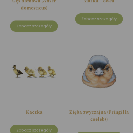
Gęś domowa (Anser
Maska – owca
domesticus)
Zobacz szczegóły
Zobacz szczegóły
Kaczka
Zięba zwyczajna (Fringilla
coelebs)
Zobacz szczegóły