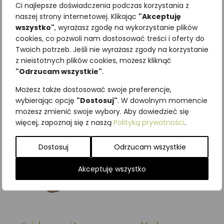
Ci najlepsze doświadczenia podczas korzystania z
naszej strony internetowej. Klikając
"Akceptuję
Najniższa cena z ostatnich 30
wszystko"
, wyrażasz zgodę na wykorzystanie plików
dni:
65,00
zł
cookies, co pozwoli nam dostosować treści i oferty do
SKU:
Brak danych
Twoich potrzeb. Jeśli nie wyrażasz zgody na korzystanie
Kategorie:
ILUSTRACJE
,
z nieistotnych plików cookies, możesz kliknąć
Zwierzęta wiejskie
"Odrzucam wszystkie"
.
Podobne produkty
Możesz także dostosować swoje preferencje,
wybierając opcję
"Dostosuj"
. W dowolnym momencie
możesz zmienić swoje wybory. Aby dowiedzieć się
więcej, zapoznaj się z naszą
Polityką prywatności
.
Dostosuj
Odrzucam wszystkie
Akceptuję wszystko