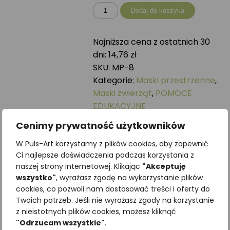
ilość
Dodaj do koszyka
Maska
przestrzenna
Najniższa cena z ostatnich 30
PUSZCZYK
dni:
14,76
zł
SKU:
MP-8
Kategorie:
Maski przestrzenne
,
Maski zwierząt
,
POMOCE
EDUKACYJNE
Podobne produkty
Cenimy prywatność użytkowników
W Puls-Art korzystamy z plików cookies, aby zapewnić
Ci najlepsze doświadczenia podczas korzystania z
naszej strony internetowej. Klikając
"Akceptuję
wszystko"
, wyrażasz zgodę na wykorzystanie plików
cookies, co pozwoli nam dostosować treści i oferty do
Twoich potrzeb. Jeśli nie wyrażasz zgody na korzystanie
z nieistotnych plików cookies, możesz kliknąć
"Odrzucam wszystkie"
.