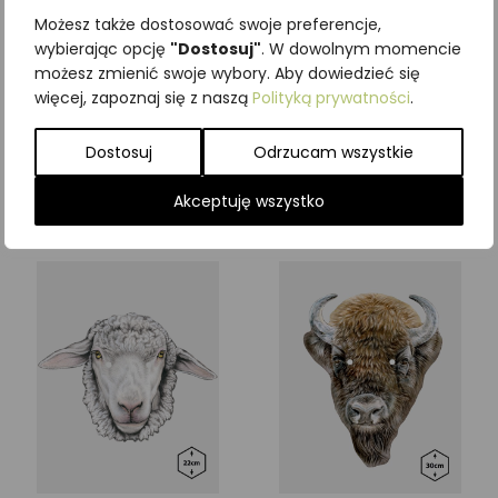
Możesz także dostosować swoje preferencje,
wybierając opcję
"Dostosuj"
. W dowolnym momencie
Maska DZIĘCIOŁ
Maska KUMAK
możesz zmienić swoje wybory. Aby dowiedzieć się
więcej, zapoznaj się z naszą
Polityką prywatności
.
11,69
zł
11,69
zł
z VAT
z VAT
Dostosuj
Odrzucam wszystkie
Dodaj do koszyka
Dodaj do koszyka
Akceptuję wszystko