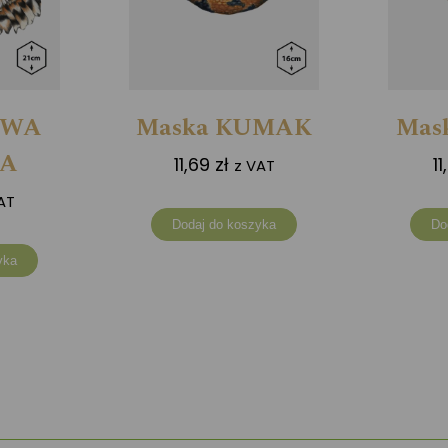
OWA
Maska KUMAK
Mas
NA
11,69
zł
1
z VAT
AT
Dodaj do koszyka
Do
yka