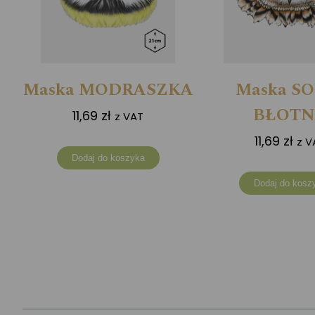
Maska MODRASZKA
Maska S
BŁOT
11,69
zł
z VAT
11,69
zł
z V
Dodaj do koszyka
Dodaj do kosz