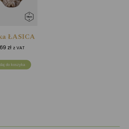
ka ŁASICA
1,69
zł
z VAT
daj do koszyka