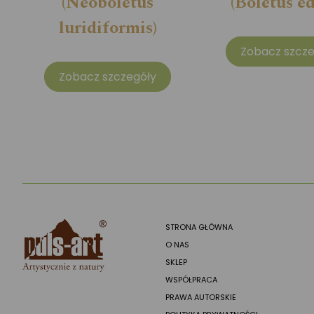
(Neoboletus
(Boletus ed
luridiformis)
Zobacz szcze
Zobacz szczegóły
STRONA GŁÓWNA
O NAS
SKLEP
WSPÓŁPRACA
PRAWA AUTORSKIE