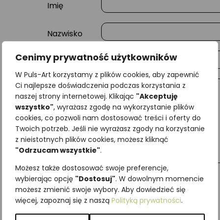
Imię
Nazwisko
Cenimy prywatność użytkowników
E-mail
W Puls-Art korzystamy z plików cookies, aby zapewnić
Ci najlepsze doświadczenia podczas korzystania z
Wiadomość
naszej strony internetowej. Klikając
"Akceptuję
wszystko"
, wyrażasz zgodę na wykorzystanie plików
cookies, co pozwoli nam dostosować treści i oferty do
Twoich potrzeb. Jeśli nie wyrażasz zgody na korzystanie
z nieistotnych plików cookies, możesz kliknąć
"Odrzucam wszystkie"
.
Możesz także dostosować swoje preferencje,
wybierając opcję
"Dostosuj"
. W dowolnym momencie
możesz zmienić swoje wybory. Aby dowiedzieć się
więcej, zapoznaj się z naszą
Polityką prywatności
.
Najniższa cena z ostatnich 30 dni:
65,00
zł
SKU:
Brak danych