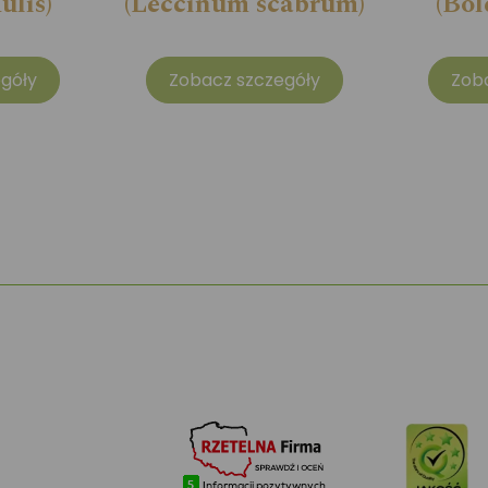
ulis)
(Leccinum scabrum)
(Bol
góły
Zobacz szczegóły
Zob