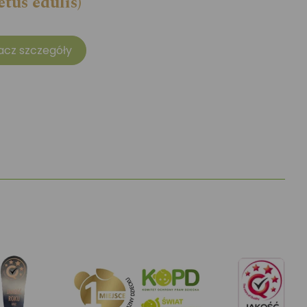
etus edulis)
acz szczegóły