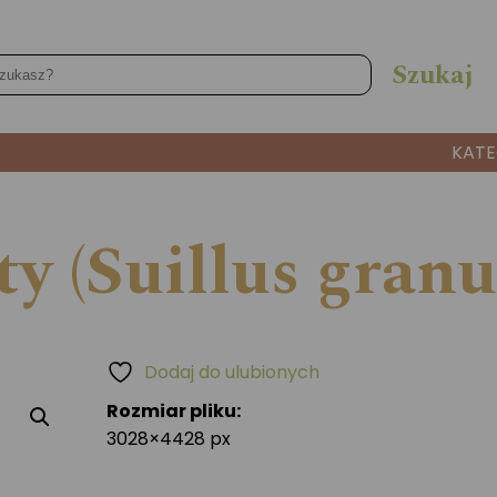
KATE
y (Suillus granu
Dodaj do ulubionych
Rozmiar pliku:
3028×4428 px