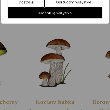
Dostosuj
Odrzucam wszystkie
Kategorie:
Grzyby
,
ILUSTRACJE
Akceptuję wszystko
achetny
Koźlarz babka
Borowi