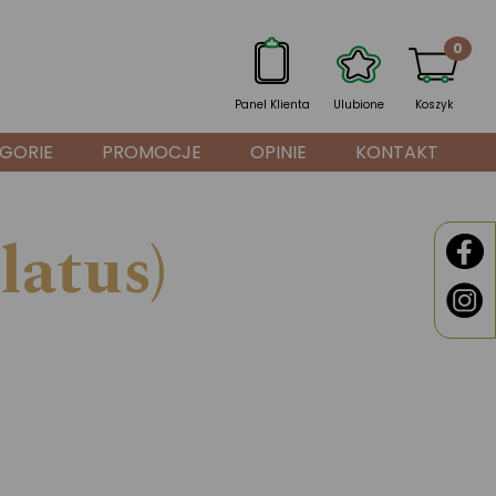
0
Panel Klienta
Ulubione
Koszyk
GORIE
PROMOCJE
OPINIE
KONTAKT
latus)