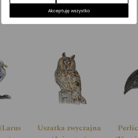
Kategorie:
ILUSTRACJE
,
Ptaki
,
Śpiewające
Akceptuję wszystko
(Larus
Uszatka zwyczajna
Perli