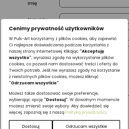
Imię
Nazwisko
Cenimy prywatność użytkowników
E-mail
W Puls-Art korzystamy z plików cookies, aby zapewnić
Ci najlepsze doświadczenia podczas korzystania z
naszej strony internetowej. Klikając
"Akceptuję
Wiadomość
wszystko"
, wyrażasz zgodę na wykorzystanie plików
cookies, co pozwoli nam dostosować treści i oferty do
Twoich potrzeb. Jeśli nie wyrażasz zgody na korzystanie
z nieistotnych plików cookies, możesz kliknąć
"Odrzucam wszystkie"
.
Możesz także dostosować swoje preferencje,
wybierając opcję
"Dostosuj"
. W dowolnym momencie
możesz zmienić swoje wybory. Aby dowiedzieć się
więcej, zapoznaj się z naszą
Polityką prywatności
.
Najniższa cena z ostatnich 30 dni:
65,00
zł
SKU:
Brak danych
Dostosuj
Odrzucam wszystkie