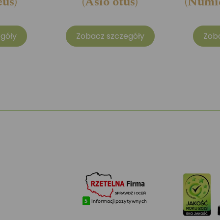
eus)
(Asio otus)
(Numid
góły
Zobacz szczegóły
Zob