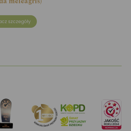
a meleagris)
acz szczegóły