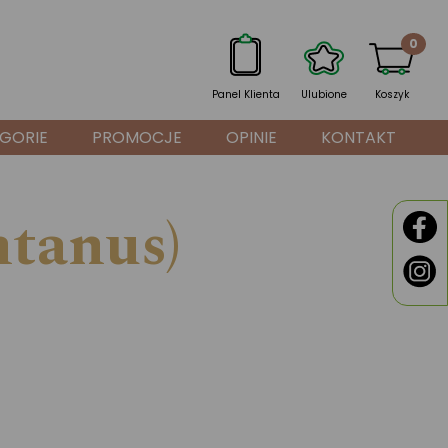
0
Panel Klienta
Ulubione
Koszyk
GORIE
PROMOCJE
OPINIE
KONTAKT
tanus)