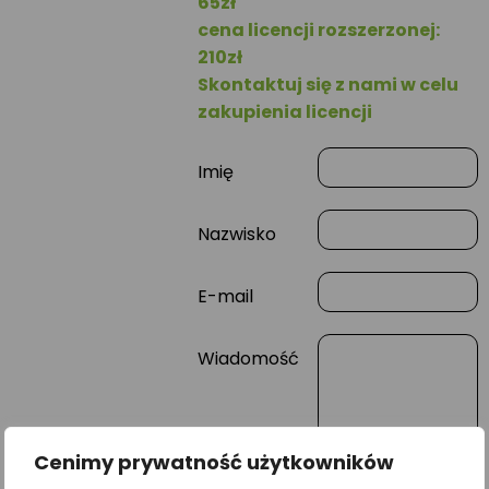
65zł
cena licencji rozszerzonej:
210zł
Skontaktuj się z nami w celu
zakupienia licencji
Imię
Nazwisko
E-mail
Wiadomość
Cenimy prywatność użytkowników