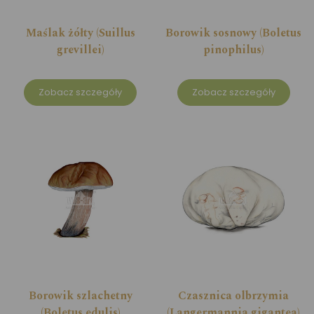
Maślak żółty (Suillus
Borowik sosnowy (Boletus
grevillei)
pinophilus)
Zobacz szczegóły
Zobacz szczegóły
Borowik szlachetny
Czasznica olbrzymia
(Boletus edulis)
(Langermannia gigantea)