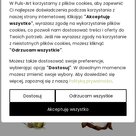
W Puls-Art korzystamy z plików cookies, aby zapewnić
Ci najlepsze doświadczenia podczas korzystania z
naszej strony internetowej. Klikając
"Akceptuję
wszystko"
, wyrażasz zgodę na wykorzystanie plików
cookies, co pozwoli nam dostosować treści i oferty do
Najniższa cena z ostatnich 30
Twoich potrzeb. Jeśli nie wyrażasz zgody na korzystanie
dni:
65,00
zł
z nieistotnych plików cookies, możesz kliknąć
SKU:
Brak danych
"Odrzucam wszystkie"
.
Kategorie:
Grzyby
,
ILUSTRACJE
Możesz także dostosować swoje preferencje,
Podobne produkty
wybierając opcję
"Dostosuj"
. W dowolnym momencie
możesz zmienić swoje wybory. Aby dowiedzieć się
więcej, zapoznaj się z naszą
Polityką prywatności
.
Dostosuj
Odrzucam wszystkie
Akceptuję wszystko