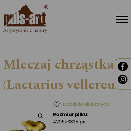
Mleczaj chrząstka
(Lactarius vellereus)
Dodaj do ulubionych
Rozmiar pliku:
4205×3335 px