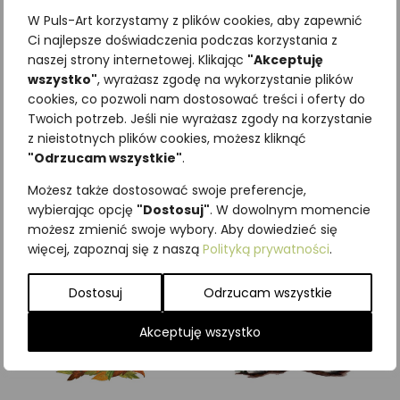
W Puls-Art korzystamy z plików cookies, aby zapewnić
Ci najlepsze doświadczenia podczas korzystania z
naszej strony internetowej. Klikając
"Akceptuję
wszystko"
, wyrażasz zgodę na wykorzystanie plików
Najniższa cena z ostatnich 30
cookies, co pozwoli nam dostosować treści i oferty do
Twoich potrzeb. Jeśli nie wyrażasz zgody na korzystanie
dni:
65,00
zł
z nieistotnych plików cookies, możesz kliknąć
SKU:
Brak danych
"Odrzucam wszystkie"
.
Kategorie:
Grzyby
,
ILUSTRACJE
Możesz także dostosować swoje preferencje,
Podobne produkty
wybierając opcję
"Dostosuj"
. W dowolnym momencie
możesz zmienić swoje wybory. Aby dowiedzieć się
więcej, zapoznaj się z naszą
Polityką prywatności
.
Dostosuj
Odrzucam wszystkie
Akceptuję wszystko