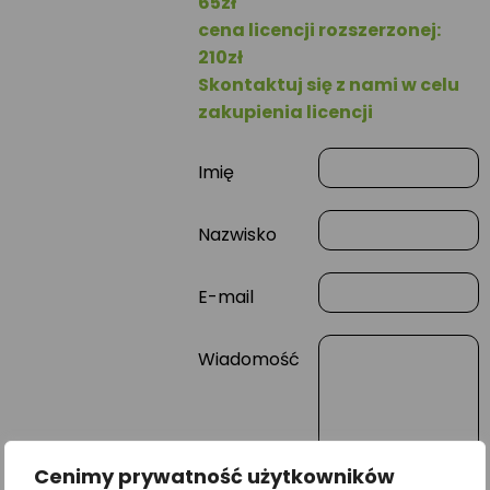
65zł
cena licencji rozszerzonej:
210zł
Skontaktuj się z nami w celu
zakupienia licencji
Imię
Nazwisko
E-mail
Wiadomość
Cenimy prywatność użytkowników