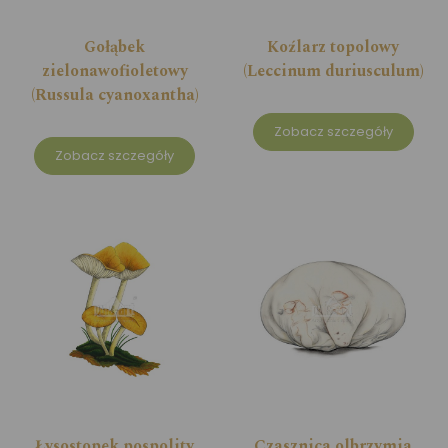
Gołąbek
Koźlarz topolowy
zielonawofioletowy
(Leccinum duriusculum)
(Russula cyanoxantha)
Zobacz szczegóły
Zobacz szczegóły
Łysostopek pospolity
Czasznica olbrzymia