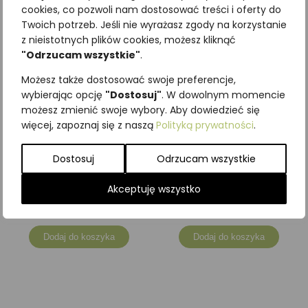
cookies, co pozwoli nam dostosować treści i oferty do
Twoich potrzeb. Jeśli nie wyrażasz zgody na korzystanie
z nieistotnych plików cookies, możesz kliknąć
"Odrzucam wszystkie"
.
Możesz także dostosować swoje preferencje,
wybierając opcję
"Dostosuj"
. W dowolnym momencie
możesz zmienić swoje wybory. Aby dowiedzieć się
więcej, zapoznaj się z naszą
Polityką prywatności
.
Dostosuj
Odrzucam wszystkie
Drozd śpiewak
Wilga
Akceptuję wszystko
233,70
zł
246,00
zł
z VAT
z VAT
Dodaj do koszyka
Dodaj do koszyka