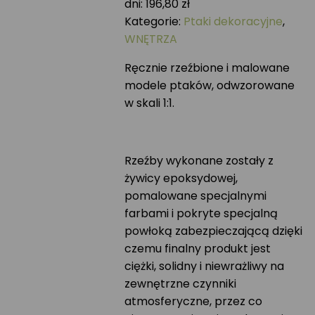
dni:
196,80
zł
Kategorie:
Ptaki dekoracyjne
,
WNĘTRZA
Ręcznie rzeźbione i malowane
modele ptaków, odwzorowane
w skali 1:1.
Rzeźby wykonane zostały z
żywicy epoksydowej,
pomalowane specjalnymi
farbami i pokryte specjalną
powłoką zabezpieczającą dzięki
czemu finalny produkt jest
ciężki, solidny i niewrażliwy na
zewnętrzne czynniki
atmosferyczne, przez co