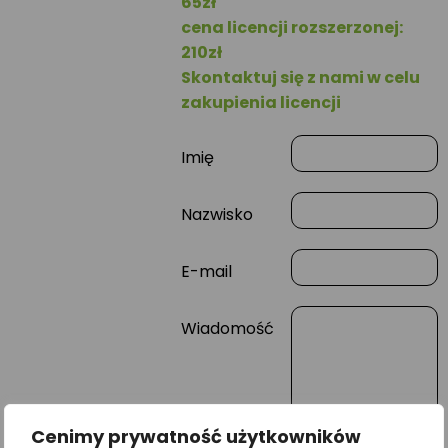
65zł
cena licencji rozszerzonej:
210zł
Skontaktuj się z nami w celu
zakupienia licencji
Imię
Nazwisko
E-mail
Wiadomość
Cenimy prywatność użytkowników