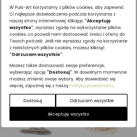
W Puls-Art korzystamy z plików cookies, aby zapewnić
Ci najlepsze doświadczenia podczas korzystania z
naszej strony internetowej. Klikając
"Akceptuję
wszystko"
, wyrażasz zgodę na wykorzystanie plików
Najniższa cena z ostatnich 30
cookies, co pozwoli nam dostosować treści i oferty do
Twoich potrzeb. Jeśli nie wyrażasz zgody na korzystanie
dni:
65,00
zł
z nieistotnych plików cookies, możesz kliknąć
SKU:
Brak danych
"Odrzucam wszystkie"
.
Kategorie:
ILUSTRACJE
,
Ptaki
,
Szponiaste
Możesz także dostosować swoje preferencje,
wybierając opcję
"Dostosuj"
. W dowolnym momencie
Podobne produkty
możesz zmienić swoje wybory. Aby dowiedzieć się
więcej, zapoznaj się z naszą
Polityką prywatności
.
Dostosuj
Odrzucam wszystkie
Akceptuję wszystko