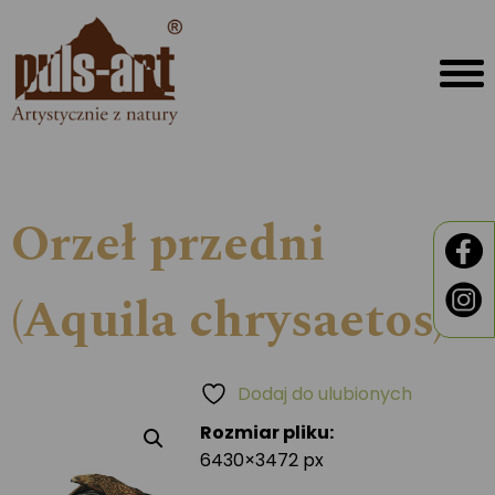
Orzeł przedni
(Aquila chrysaetos)
Dodaj do ulubionych
Rozmiar pliku:
6430×3472 px