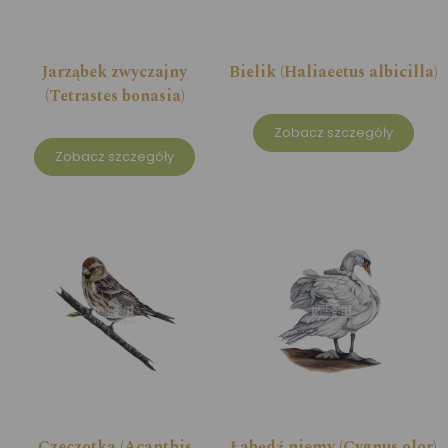
Jarząbek zwyczajny
Bielik (Haliaeetus albicilla)
(Tetrastes bonasia)
Zobacz szczegóły
Zobacz szczegóły
Czeczotka (Acanthis
Łabędź niemy (Cygnus olor)