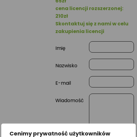
65zł
cena licencji rozszerzonej:
210zł
Skontaktuj się z nami w celu
zakupienia licencji
Imię
Nazwisko
E-mail
Wiadomość
Cenimy prywatność użytkowników