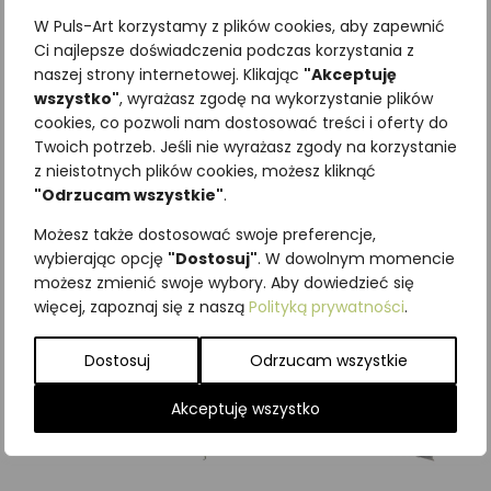
W Puls-Art korzystamy z plików cookies, aby zapewnić
Ci najlepsze doświadczenia podczas korzystania z
naszej strony internetowej. Klikając
"Akceptuję
wszystko"
, wyrażasz zgodę na wykorzystanie plików
Najniższa cena z ostatnich 30
cookies, co pozwoli nam dostosować treści i oferty do
Twoich potrzeb. Jeśli nie wyrażasz zgody na korzystanie
dni:
65,00
zł
z nieistotnych plików cookies, możesz kliknąć
SKU:
Brak danych
"Odrzucam wszystkie"
.
Kategorie:
ILUSTRACJE
,
Motyle
dzienne
,
Owady
Możesz także dostosować swoje preferencje,
wybierając opcję
"Dostosuj"
. W dowolnym momencie
Podobne produkty
możesz zmienić swoje wybory. Aby dowiedzieć się
więcej, zapoznaj się z naszą
Polityką prywatności
.
Dostosuj
Odrzucam wszystkie
Akceptuję wszystko