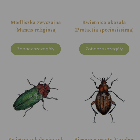
Modliszka zwyczajna
Kwietnica okazała
(Mantis religiosa)
(Protaetia speciosissima)
Zobacz szczegóły
Zobacz szczegóły
Kwietniczek dwojaczek
Biegacz wręgaty (Carabus