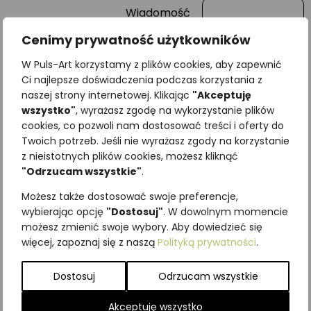
Wiadomość
Cenimy prywatność użytkowników
W Puls-Art korzystamy z plików cookies, aby zapewnić
Ci najlepsze doświadczenia podczas korzystania z
naszej strony internetowej. Klikając
"Akceptuję
wszystko"
, wyrażasz zgodę na wykorzystanie plików
cookies, co pozwoli nam dostosować treści i oferty do
Twoich potrzeb. Jeśli nie wyrażasz zgody na korzystanie
z nieistotnych plików cookies, możesz kliknąć
"Odrzucam wszystkie"
.
Najniższa cena z ostatnich 30
dni:
65,00
zł
Możesz także dostosować swoje preferencje,
SKU:
Brak danych
wybierając opcję
"Dostosuj"
. W dowolnym momencie
Kategorie:
ILUSTRACJE
,
Motyle
możesz zmienić swoje wybory. Aby dowiedzieć się
więcej, zapoznaj się z naszą
Polityką prywatności
.
nocne
,
Owady
Podobne produkty
Dostosuj
Odrzucam wszystkie
Akceptuję wszystko