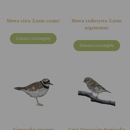
Mewa siwa (Larus canus)
Mewa srebrzysta (Larus
argentatus)
Zobacz szczegóły
Zobacz szczegóły
Sieweczka rzeczna
Czyż Zwyczajny Samiczka