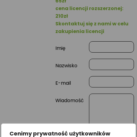
65zł
cena licencji rozszerzonej:
210zł
Skontaktuj się z nami w celu
zakupienia licencji
Imię
Nazwisko
E-mail
Wiadomość
Cenimy prywatność użytkowników