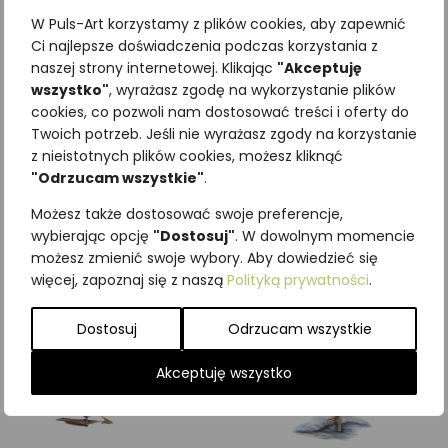
W Puls-Art korzystamy z plików cookies, aby zapewnić
Ci najlepsze doświadczenia podczas korzystania z
naszej strony internetowej. Klikając
"Akceptuję
wszystko"
, wyrażasz zgodę na wykorzystanie plików
Najniższa cena z ostatnich 30
cookies, co pozwoli nam dostosować treści i oferty do
Twoich potrzeb. Jeśli nie wyrażasz zgody na korzystanie
dni:
65,00
zł
z nieistotnych plików cookies, możesz kliknąć
SKU:
Brak danych
"Odrzucam wszystkie"
.
Kategorie:
ILUSTRACJE
,
Ptaki
,
Śpiewające
Możesz także dostosować swoje preferencje,
wybierając opcję
"Dostosuj"
. W dowolnym momencie
Podobne produkty
możesz zmienić swoje wybory. Aby dowiedzieć się
więcej, zapoznaj się z naszą
Polityką prywatności
.
Dostosuj
Odrzucam wszystkie
Akceptuję wszystko