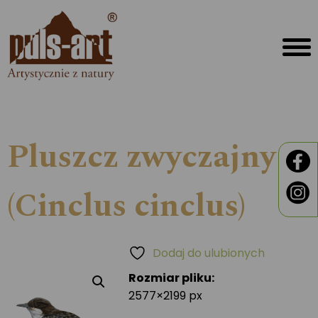
Pluszcz zwyczajny
(Cinclus cinclus)
Dodaj do ulubionych
Rozmiar pliku:
2577×2199 px