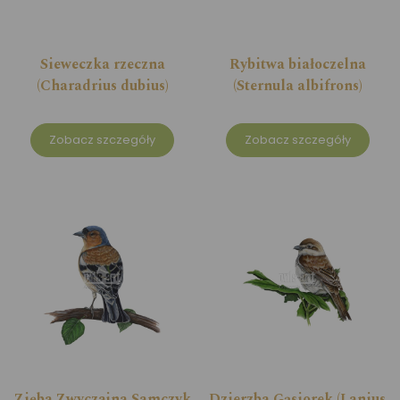
Sieweczka rzeczna
Rybitwa białoczelna
(Charadrius dubius)
(Sternula albifrons)
Zobacz szczegóły
Zobacz szczegóły
Zięba Zwyczajna Samczyk
Dzierzba Gąsiorek (Lanius