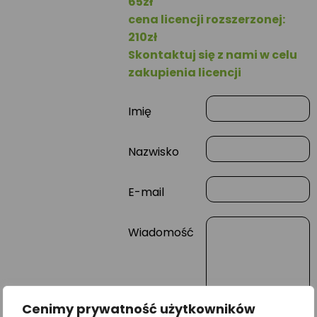
65zł
cena licencji rozszerzonej:
210zł
Skontaktuj się z nami w celu
zakupienia licencji
Imię
Nazwisko
E-mail
Wiadomość
Cenimy prywatność użytkowników