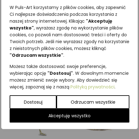
W Puls-Art korzystamy z plików cookies, aby zapewnić
Ci najlepsze doświadczenia podczas korzystania z
naszej strony internetowej. Klikając
"Akceptuję
wszystko"
, wyrażasz zgodę na wykorzystanie plików
Najniższa cena z ostatnich 30
cookies, co pozwoli nam dostosować treści i oferty do
Twoich potrzeb. Jeśli nie wyrażasz zgody na korzystanie
dni:
65,00
zł
z nieistotnych plików cookies, możesz kliknąć
SKU:
Brak danych
"Odrzucam wszystkie"
.
Kategorie:
ILUSTRACJE
,
Ptaki
,
Śpiewające
Możesz także dostosować swoje preferencje,
wybierając opcję
"Dostosuj"
. W dowolnym momencie
Podobne produkty
możesz zmienić swoje wybory. Aby dowiedzieć się
więcej, zapoznaj się z naszą
Polityką prywatności
.
Dostosuj
Odrzucam wszystkie
Akceptuję wszystko