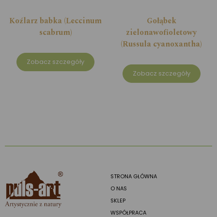
Koźlarz babka (Leccinum
Gołąbek
scabrum)
zielonawofioletowy
(Russula cyanoxantha)
Zobacz szczegóły
Zobacz szczegóły
STRONA GŁÓWNA
O NAS
SKLEP
WSPÓŁPRACA