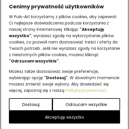
Cenimy prywatność użytkowników
W Puls-Art korzystamy z plików cookies, aby zapewnić
Ci najlepsze doświadczenia podczas korzystania z
naszej strony internetowej. Klikając
"Akceptuję
wszystko"
, wyrażasz zgodę na wykorzystanie plików
cookies, co pozwoli nam dostosować treści i oferty do
Twoich potrzeb. Jeśli nie wyrażasz zgody na korzystanie
Najniższa cena z ostatnich 30
z nieistotnych plików cookies, możesz kliknąć
dni:
65,00
zł
"Odrzucam wszystkie"
.
SKU:
Brak danych
Możesz także dostosować swoje preferencje,
Kategorie:
Grzyby
,
ILUSTRACJE
wybierając opcję
"Dostosuj"
. W dowolnym momencie
Podobne produkty
możesz zmienić swoje wybory. Aby dowiedzieć się
więcej, zapoznaj się z naszą
Polityką prywatności
.
Dostosuj
Odrzucam wszystkie
Akceptuję wszystko