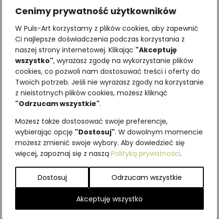
Cenimy prywatność użytkowników
W Puls-Art korzystamy z plików cookies, aby zapewnić
Ci najlepsze doświadczenia podczas korzystania z
naszej strony internetowej. Klikając
"Akceptuję
wszystko"
, wyrażasz zgodę na wykorzystanie plików
cookies, co pozwoli nam dostosować treści i oferty do
Twoich potrzeb. Jeśli nie wyrażasz zgody na korzystanie
Najniższa cena z ostatnich 30
z nieistotnych plików cookies, możesz kliknąć
dni:
65,00
zł
"Odrzucam wszystkie"
.
SKU:
Brak danych
Możesz także dostosować swoje preferencje,
Kategorie:
ILUSTRACJE
,
Krzewy i
wybierając opcję
"Dostosuj"
. W dowolnym momencie
krzewinki
możesz zmienić swoje wybory. Aby dowiedzieć się
więcej, zapoznaj się z naszą
Polityką prywatności
.
Podobne produkty
Dostosuj
Odrzucam wszystkie
Akceptuję wszystko