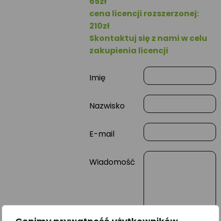
65zł
cena licencji rozszerzonej:
210zł
Skontaktuj się z nami w celu
zakupienia licencji
Imię
Nazwisko
E-mail
Wiadomość