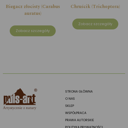
Biegacz złocisty (Carabus
Chruścik (Trichoptera)
auratus)
Zobacz szczegóły
Zobacz szczegóły
STRONA GŁÓWNA
O NAS
SKLEP
WSPÓŁPRACA
PRAWA AUTORSKIE
POLITYKA PRYWATNOŚCI