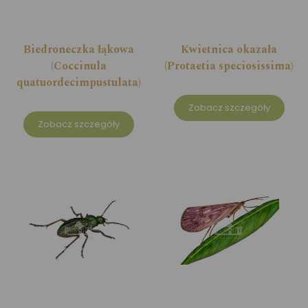
Biedroneczka łąkowa
Kwietnica okazała
(Coccinula
(Protaetia speciosissima)
quatuordecimpustulata)
Zobacz szczegóły
Zobacz szczegóły