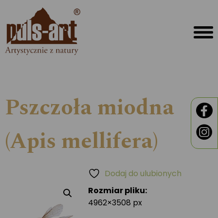
Pszczoła miodna
(Apis mellifera)
Dodaj do ulubionych
Rozmiar pliku:
4962×3508 px