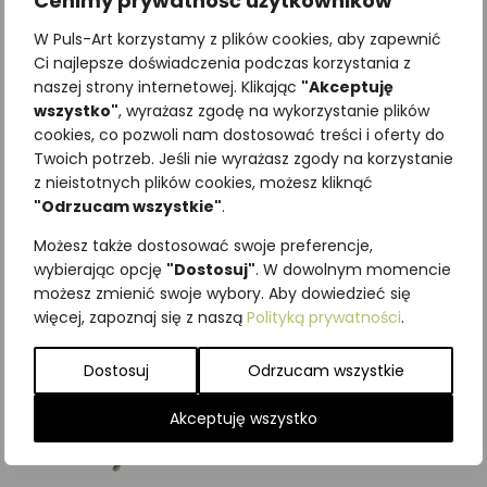
Cenimy prywatność użytkowników
W Puls-Art korzystamy z plików cookies, aby zapewnić
Ci najlepsze doświadczenia podczas korzystania z
naszej strony internetowej. Klikając
"Akceptuję
wszystko"
, wyrażasz zgodę na wykorzystanie plików
Najniższa cena z ostatnich 30
cookies, co pozwoli nam dostosować treści i oferty do
dni:
65,00
zł
Twoich potrzeb. Jeśli nie wyrażasz zgody na korzystanie
SKU:
Brak danych
z nieistotnych plików cookies, możesz kliknąć
Kategorie:
ILUSTRACJE
,
Owady
,
"Odrzucam wszystkie"
.
Pszczoły
Możesz także dostosować swoje preferencje,
Podobne produkty
wybierając opcję
"Dostosuj"
. W dowolnym momencie
możesz zmienić swoje wybory. Aby dowiedzieć się
więcej, zapoznaj się z naszą
Polityką prywatności
.
Dostosuj
Odrzucam wszystkie
Akceptuję wszystko