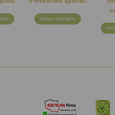
giosa)
(Pyrrhocoris apterus)
(S
c
góły
Zobacz szczegóły
Zob