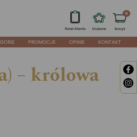
0
Panel Klienta
Ulubione
Koszyk
GORIE
PROMOCJE
OPINIE
KONTAKT
a) – królowa