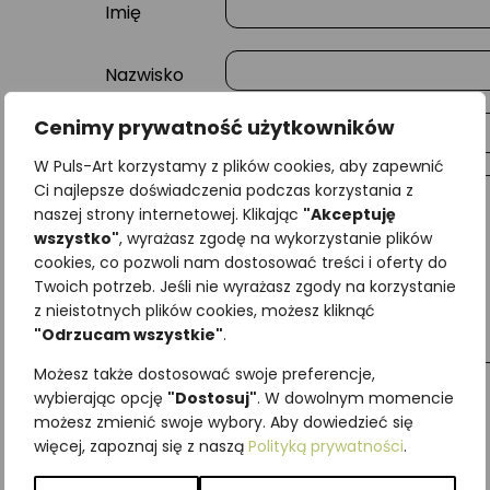
Imię
Nazwisko
Cenimy prywatność użytkowników
E-mail
W Puls-Art korzystamy z plików cookies, aby zapewnić
Ci najlepsze doświadczenia podczas korzystania z
Wiadomość
naszej strony internetowej. Klikając
"Akceptuję
wszystko"
, wyrażasz zgodę na wykorzystanie plików
cookies, co pozwoli nam dostosować treści i oferty do
Twoich potrzeb. Jeśli nie wyrażasz zgody na korzystanie
z nieistotnych plików cookies, możesz kliknąć
"Odrzucam wszystkie"
.
Możesz także dostosować swoje preferencje,
wybierając opcję
"Dostosuj"
. W dowolnym momencie
możesz zmienić swoje wybory. Aby dowiedzieć się
więcej, zapoznaj się z naszą
Polityką prywatności
.
Najniższa cena z ostatnich 30 dni:
65,00
zł
SKU:
Brak danych