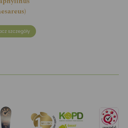
taphylinus
aesareus)
acz szczegóły