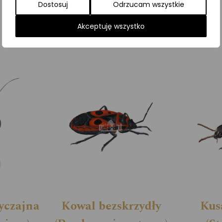
Dostosuj
Odrzucam wszystkie
Kategorie:
ILUSTRACJE
,
Owady
,
Pszczoły
Akceptuję wszystko
yczajna
Kowal bezskrzydły
Kus