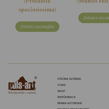
(Protaetia
(Mantis reli
speciosissima)
Zobacz szcze
Zobacz szczegóły
STRONA GŁÓWNA
O NAS
SKLEP
WSPÓŁPRACA
PRAWA AUTORSKIE