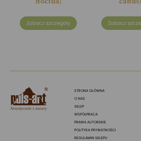
noctua)
canus)
Zobacz szczegóły
Zobacz szcze
STRONA GŁÓWNA
O NAS
SKLEP
WSPÓŁPRACA
PRAWA AUTORSKIE
POLITYKA PRYWATNOŚCI
REGULAMIN SKLEPU