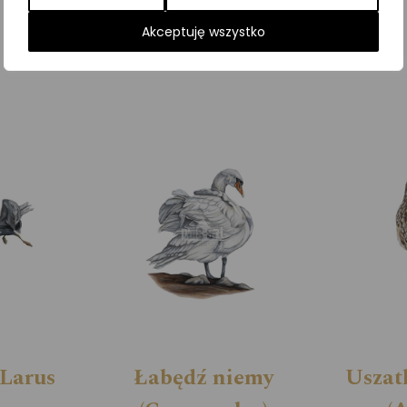
Kategorie:
ILUSTRACJE
,
Ptaki
,
Sowy
Akceptuję wszystko
(Larus
Łabędź niemy
Uszat