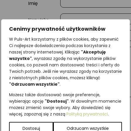
Imię
Nazwisko
Cenimy prywatność użytkowników
E-mail
W Puls-Art korzystamy z plików cookies, aby zapewnić
Ci najlepsze doświadczenia podczas korzystania z
naszej strony internetowej. Klikając
"Akceptuję
Wiadomość
wszystko"
, wyrażasz zgodę na wykorzystanie plików
cookies, co pozwoli nam dostosować treści i oferty do
Twoich potrzeb. Jeśli nie wyrażasz zgody na korzystanie
z nieistotnych plików cookies, możesz kliknąć
"Odrzucam wszystkie"
.
Możesz także dostosować swoje preferencje,
wybierając opcję
"Dostosuj"
. W dowolnym momencie
możesz zmienić swoje wybory. Aby dowiedzieć się
więcej, zapoznaj się z naszą
Polityką prywatności
.
Najniższa cena z ostatnich 30 dni:
65,00
zł
SKU:
Brak danych
Dostosuj
Odrzucam wszystkie