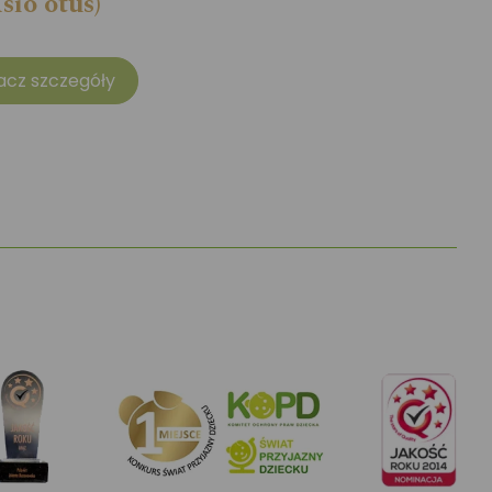
sio otus)
acz szczegóły