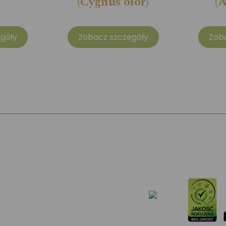
(Cygnus olor)
(A
góły
Zobacz szczegóły
Zob