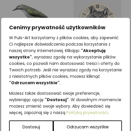
Cenimy prywatność użytkowników
W Puls-Art korzystamy z plików cookies, aby zapewnić
Ci najlepsze doświadczenia podczas korzystania z
naszej strony internetowej. Klikając
"Akceptuję
wszystko"
, wyrażasz zgodę na wykorzystanie plików
Dzięcioł zielonosiwy
Zegar okrągły – 30 cm
cookies, co pozwoli nam dostosować treści i oferty do
Twoich potrzeb. Jeśli nie wyrażasz zgody na korzystanie
356,70
zł
98,40
zł
z VAT
z VAT
z nieistotnych plików cookies, możesz kliknąć
"Odrzucam wszystkie"
.
Dodaj do koszyka
Dodaj do koszyka
Możesz także dostosować swoje preferencje,
wybierając opcję
"Dostosuj"
. W dowolnym momencie
możesz zmienić swoje wybory. Aby dowiedzieć się
więcej, zapoznaj się z naszą
Polityką prywatności
.
Dostosuj
Odrzucam wszystkie