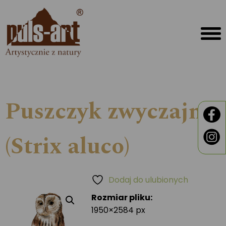
Puszczyk zwyczajny
(Strix aluco)
Dodaj do ulubionych
Rozmiar pliku:
1950×2584 px