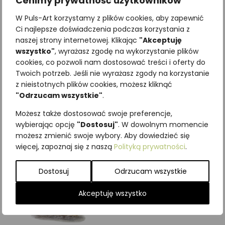
Cenimy prywatność użytkowników
W Puls-Art korzystamy z plików cookies, aby zapewnić
Ci najlepsze doświadczenia podczas korzystania z
naszej strony internetowej. Klikając
"Akceptuję
wszystko"
, wyrażasz zgodę na wykorzystanie plików
Najniższa cena z ostatnich 30
cookies, co pozwoli nam dostosować treści i oferty do
dni:
65,00
zł
Twoich potrzeb. Jeśli nie wyrażasz zgody na korzystanie
SKU:
Brak danych
z nieistotnych plików cookies, możesz kliknąć
Kategorie:
ILUSTRACJE
,
Ptaki
,
"Odrzucam wszystkie"
.
Sowy
Możesz także dostosować swoje preferencje,
Podobne produkty
wybierając opcję
"Dostosuj"
. W dowolnym momencie
możesz zmienić swoje wybory. Aby dowiedzieć się
więcej, zapoznaj się z naszą
Polityką prywatności
.
Dostosuj
Odrzucam wszystkie
Akceptuję wszystko