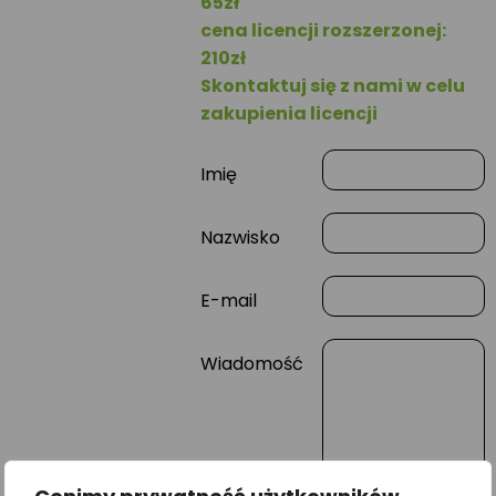
65zł
cena licencji rozszerzonej:
210zł
Skontaktuj się z nami w celu
zakupienia licencji
Imię
Nazwisko
E-mail
Wiadomość