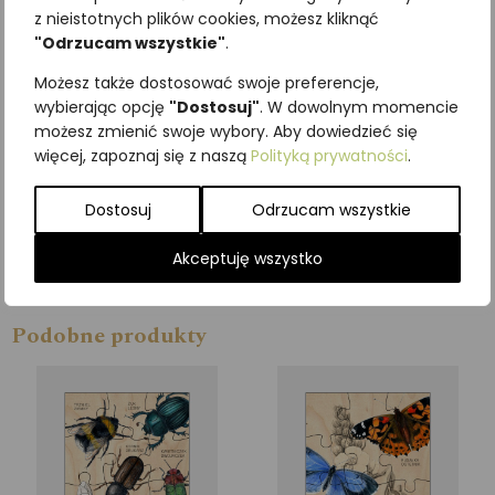
z nieistotnych plików cookies, możesz kliknąć
Wymiary puzzli:
"Odrzucam wszystkie"
.
28x19cm
Możesz także dostosować swoje preferencje,
wybierając opcję
"Dostosuj"
. W dowolnym momencie
Zapraszamy do odkrywania
możesz zmienić swoje wybory. Aby dowiedzieć się
bogactwa naszej oferty – inne
więcej, zapoznaj się z naszą
Polityką prywatności
.
zestawy puzzli i produktów
edukacyjnych znajdziesz w
Dostosuj
Odrzucam wszystkie
naszym sklepie.
Akceptuję wszystko
Dla dzieci w wieku 3+
Podobne produkty