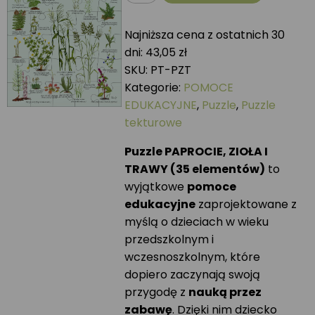
Puzzle
PAPROCIE,
Najniższa cena z ostatnich 30
ZIOŁA
dni:
43,05
zł
I
SKU:
PT-PZT
TRAWY
Kategorie:
POMOCE
EDUKACYJNE
,
Puzzle
,
Puzzle
tekturowe
Puzzle PAPROCIE, ZIOŁA I
TRAWY (35 elementów)
to
wyjątkowe
pomoce
edukacyjne
zaprojektowane z
myślą o dzieciach w wieku
przedszkolnym i
wczesnoszkolnym, które
dopiero zaczynają swoją
przygodę z
nauką przez
zabawę
. Dzięki nim dziecko