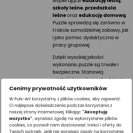
wspierające
edukację leśną
,
szkoły leśne
,
przedszkola
leśne
oraz
edukację domową
.
Puzzle sprawdzą się zarówno w
trakcie samodzielnej zabawy, jak
i jako pomoc dydaktyczna w
pracy grupowej.
Dzięki wysokiej jakości
wykonaniu puzzle są trwałe i
bezpieczne. Stanowią
wartościowy element edukacji w
duchu
Montessori
.
Cenimy prywatność użytkowników
Wymiary elementów zostały
W Puls-Art korzystamy z plików cookies, aby zapewnić
Ci najlepsze doświadczenia podczas korzystania z
zaprojektowane tak, aby były
naszej strony internetowej. Klikając
"Akceptuję
wygodne dla dzieci, a całość
wszystko"
, wyrażasz zgodę na wykorzystanie plików
zapakowana jest w estetyczne
cookies, co pozwoli nam dostosować treści i oferty do
opakowanie, idealne na prezent.
Twoich potrzeb. Jeśli nie wyrażasz zgody na korzystanie