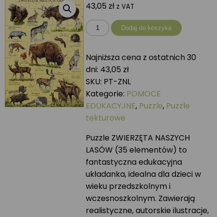
43,05
zł
z VAT
ilość
Dodaj do koszyka
Puzzle
ZWIERZĘTA
Najniższa cena z ostatnich 30
NASZYCH
dni:
43,05
zł
LASÓW
SKU:
PT-ZNL
Kategorie:
POMOCE
EDUKACYJNE
,
Puzzle
,
Puzzle
tekturowe
Puzzle ZWIERZĘTA NASZYCH
LASÓW (35 elementów) to
fantastyczna edukacyjna
układanka, idealna dla dzieci w
wieku przedszkolnym i
wczesnoszkolnym. Zawierają
realistyczne, autorskie ilustracje,