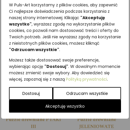
pomoc edukacyjna w
W Puls-Art korzystamy z plików cookies, aby zapewnić
przedszkolach i szkołach,
Ci najlepsze doświadczenia podczas korzystania z
naszej strony internetowej. Klikając
"Akceptuję
inspirując dzieci do odkrywania
wszystko"
, wyrażasz zgodę na wykorzystanie plików
świata przyrody.
cookies, co pozwoli nam dostosować treści i oferty do
Twoich potrzeb. Jeśli nie wyrażasz zgody na korzystanie
Podobne produkty
z nieistotnych plików cookies, możesz kliknąć
"Odrzucam wszystkie"
.
Możesz także dostosować swoje preferencje,
wybierając opcję
"Dostosuj"
. W dowolnym momencie
możesz zmienić swoje wybory. Aby dowiedzieć się
więcej, zapoznaj się z naszą
Polityką prywatności
.
Dostosuj
Odrzucam wszystkie
Akceptuję wszystko
Puzzle drewniane PTAKI
Puzzle drewniane
III
JELENIOWATE