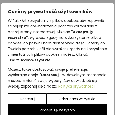
Wiadomość
Cenimy prywatność użytkowników
W Puls-Art korzystamy z plików cookies, aby zapewnić
Ci najlepsze doświadczenia podczas korzystania z
naszej strony internetowej. Klikając
"Akceptuję
wszystko"
, wyrażasz zgodę na wykorzystanie plików
cookies, co pozwoli nam dostosować treści i oferty do
Twoich potrzeb. Jeśli nie wyrażasz zgody na korzystanie
z nieistotnych plików cookies, możesz kliknąć
"Odrzucam wszystkie"
.
Najniższa cena z ostatnich 30
Możesz także dostosować swoje preferencje,
dni:
65,00
zł
wybierając opcję
"Dostosuj"
. W dowolnym momencie
SKU:
Brak danych
możesz zmienić swoje wybory. Aby dowiedzieć się
Kategorie:
ILUSTRACJE
,
Rośliny
więcej, zapoznaj się z naszą
Polityką prywatności
.
Podobne produkty
Dostosuj
Odrzucam wszystkie
Akceptuję wszystko