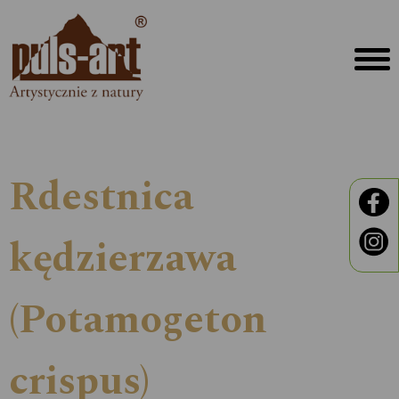
Rdestnica
kędzierzawa
(Potamogeton
crispus)