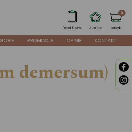
0
Panel Klienta
Ulubione
Koszyk
GORIE
PROMOCJE
OPINIE
KONTAKT
um demersum)