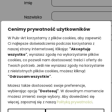
Imię
Nazwisko
Cenimy prywatność użytkowników
E-mail
W Puls-Art korzystamy z plików cookies, aby zapewnić
Ci najlepsze doświadczenia podczas korzystania z
Wiadomość
naszej strony internetowej. Klikając
"Akceptuję
wszystko"
, wyrażasz zgodę na wykorzystanie plików
cookies, co pozwoli nam dostosować treści i oferty do
Twoich potrzeb. Jeśli nie wyrażasz zgody na korzystanie
z nieistotnych plików cookies, możesz kliknąć
"Odrzucam wszystkie"
.
Możesz także dostosować swoje preferencje,
wybierając opcję
"Dostosuj"
. W dowolnym momencie
możesz zmienić swoje wybory. Aby dowiedzieć się
więcej, zapoznaj się z naszą
Polityką prywatności
.
Najniższa cena z ostatnich 30 dni:
65,00
zł
SKU:
Brak danych