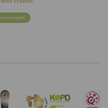
aurea cyanus)
acz szczegóły