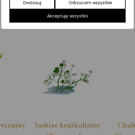
Dostosuj
Odrzucam wszystkie
Kategorie:
ILUSTRACJE
,
Rośliny
Akceptuję wszystko
wyczajny
Jaskier krążkolistny
Chab