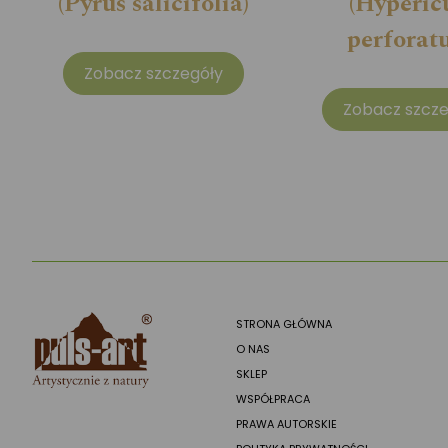
(Pyrus salicifolia)
(Hyperi
perforat
Zobacz szczegóły
Zobacz szcze
STRONA GŁÓWNA
O NAS
SKLEP
WSPÓŁPRACA
PRAWA AUTORSKIE