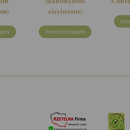
cum
(Ranunculus
(Cent
um)
circinatus)
Zob
góły
Zobacz szczegóły