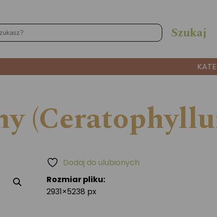
KATE
ny (Ceratophyll
Dodaj do ulubionych
Rozmiar pliku:
2931×5238 px