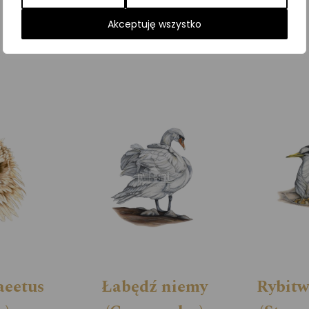
Kategorie:
ILUSTRACJE
,
Ptaki
,
Śpiewające
Akceptuję wszystko
aeetus
Łabędź niemy
Rybitw