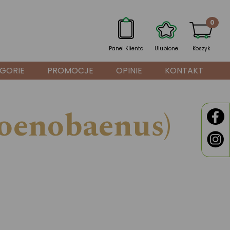
0
Panel Klienta
Ulubione
Koszyk
GORIE
PROMOCJE
OPINIE
KONTAKT
hoenobaenus)