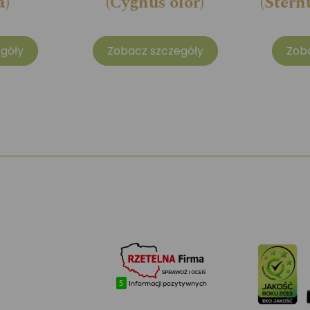
a)
(Cygnus olor)
(Stern
góły
Zobacz szczegóły
Zob