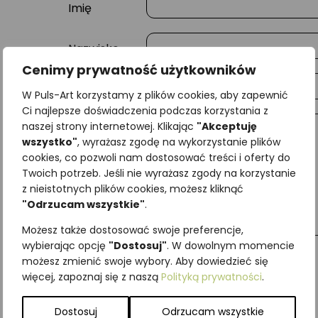
Imię
Nazwisko
Cenimy prywatność użytkowników
E-mail
W Puls-Art korzystamy z plików cookies, aby zapewnić
Ci najlepsze doświadczenia podczas korzystania z
naszej strony internetowej. Klikając
"Akceptuję
Wiadomość
wszystko"
, wyrażasz zgodę na wykorzystanie plików
cookies, co pozwoli nam dostosować treści i oferty do
Twoich potrzeb. Jeśli nie wyrażasz zgody na korzystanie
z nieistotnych plików cookies, możesz kliknąć
"Odrzucam wszystkie"
.
Możesz także dostosować swoje preferencje,
wybierając opcję
"Dostosuj"
. W dowolnym momencie
możesz zmienić swoje wybory. Aby dowiedzieć się
więcej, zapoznaj się z naszą
Polityką prywatności
.
Najniższa cena z ostatnich 30 dni:
65,00
zł
SKU:
Brak danych
Dostosuj
Odrzucam wszystkie