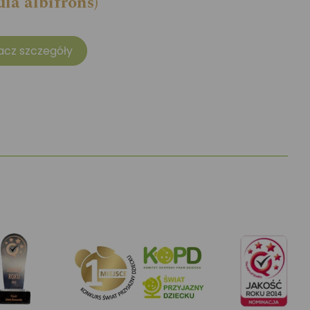
ula albifrons)
acz szczegóły