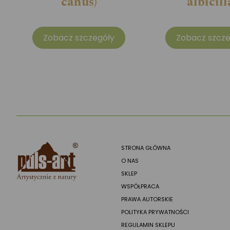
canus)
albicill
Zobacz szczegóły
Zobacz szcze
STRONA GŁÓWNA
O NAS
SKLEP
WSPÓŁPRACA
PRAWA AUTORSKIE
POLITYKA PRYWATNOŚCI
REGULAMIN SKLEPU