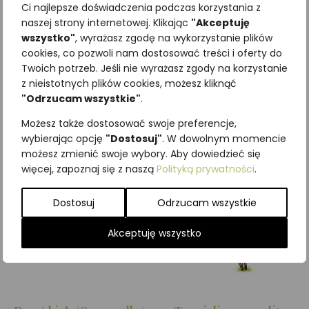
Ci najlepsze doświadczenia podczas korzystania z
naszej strony internetowej. Klikając
"Akceptuję
Najniższa cena z ostatnich 30
wszystko"
, wyrażasz zgodę na wykorzystanie plików
dni:
65,00
zł
cookies, co pozwoli nam dostosować treści i oferty do
SKU:
Brak danych
Twoich potrzeb. Jeśli nie wyrażasz zgody na korzystanie
Kategorie:
ILUSTRACJE
,
Krzewy i
z nieistotnych plików cookies, możesz kliknąć
krzewinki
"Odrzucam wszystkie"
.
Podobne produkty
Możesz także dostosować swoje preferencje,
wybierając opcję
"Dostosuj"
. W dowolnym momencie
możesz zmienić swoje wybory. Aby dowiedzieć się
więcej, zapoznaj się z naszą
Polityką prywatności
.
Dostosuj
Odrzucam wszystkie
Akceptuję wszystko