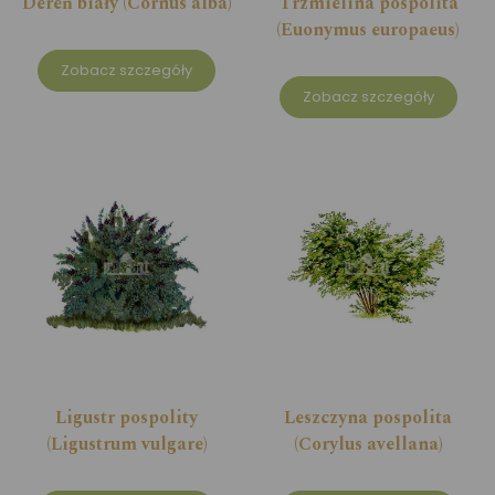
Dereń biały (Cornus alba)
Trzmielina pospolita
(Euonymus europaeus)
Zobacz szczegóły
Zobacz szczegóły
Ligustr pospolity
Leszczyna pospolita
(Ligustrum vulgare)
(Corylus avellana)