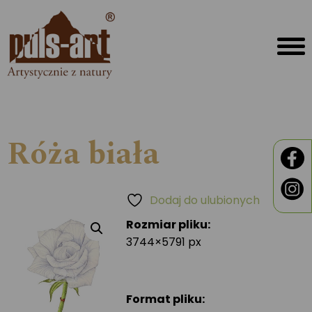
Róża biała
Dodaj do ulubionych
Rozmiar pliku:
3744×5791 px
Format pliku: