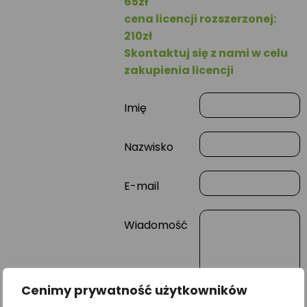
65zł
cena licencji rozszerzonej:
210zł
Skontaktuj się z nami w celu
zakupienia licencji
Imię
Nazwisko
E-mail
Wiadomość
Cenimy prywatność użytkowników