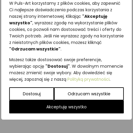
W Puls-Art korzystamy z plików cookies, aby zapewnić
Ci najlepsze doświadczenia podczas korzystania z
naszej strony internetowej. Klikając
"Akceptuję
wszystko"
, wyrażasz zgodę na wykorzystanie plików
cookies, co pozwoli nam dostosować treści i oferty do
Najniższa cena z ostatnich 30
Twoich potrzeb. Jeśli nie wyrażasz zgody na korzystanie
dni:
65,00
zł
z nieistotnych plików cookies, możesz kliknąć
SKU:
Brak danych
"Odrzucam wszystkie"
.
Kategorie:
ILUSTRACJE
,
Ryby
Możesz także dostosować swoje preferencje,
Podobne produkty
wybierając opcję
"Dostosuj"
. W dowolnym momencie
możesz zmienić swoje wybory. Aby dowiedzieć się
więcej, zapoznaj się z naszą
Polityką prywatności
.
Dostosuj
Odrzucam wszystkie
Akceptuję wszystko