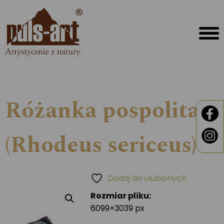
Różanka pospolita
(Rhodeus sericeus)
Dodaj do ulubionych
Rozmiar pliku:
6099×3039 px