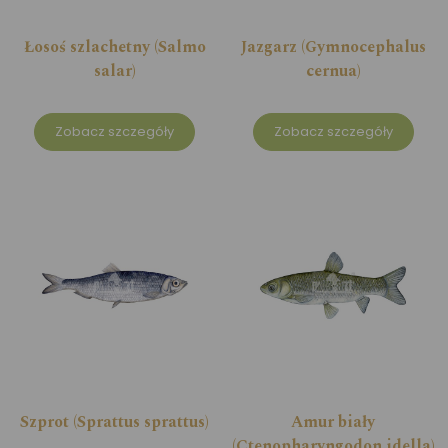
Łosoś szlachetny (Salmo
Jazgarz (Gymnocephalus
salar)
cernua)
Zobacz szczegóły
Zobacz szczegóły
Szprot (Sprattus sprattus)
Amur biały
(Ctenopharyngodon idella)