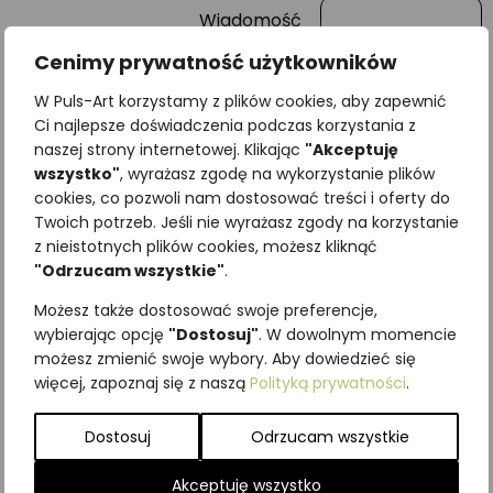
Wiadomość
Cenimy prywatność użytkowników
W Puls-Art korzystamy z plików cookies, aby zapewnić
Ci najlepsze doświadczenia podczas korzystania z
naszej strony internetowej. Klikając
"Akceptuję
wszystko"
, wyrażasz zgodę na wykorzystanie plików
cookies, co pozwoli nam dostosować treści i oferty do
Twoich potrzeb. Jeśli nie wyrażasz zgody na korzystanie
z nieistotnych plików cookies, możesz kliknąć
"Odrzucam wszystkie"
.
Najniższa cena z ostatnich 30
dni:
65,00
zł
Możesz także dostosować swoje preferencje,
SKU:
Brak danych
wybierając opcję
"Dostosuj"
. W dowolnym momencie
Kategorie:
ILUSTRACJE
,
Płazy
możesz zmienić swoje wybory. Aby dowiedzieć się
więcej, zapoznaj się z naszą
Polityką prywatności
.
Podobne produkty
Dostosuj
Odrzucam wszystkie
Akceptuję wszystko