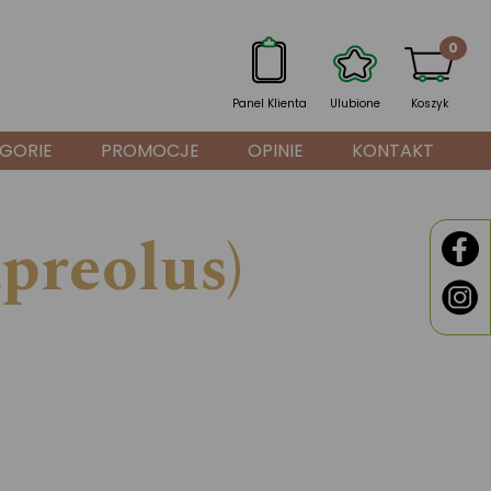
0
Panel Klienta
Ulubione
Koszyk
GORIE
PROMOCJE
OPINIE
KONTAKT
preolus)