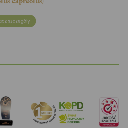
lus capreolus)
acz szczegóły