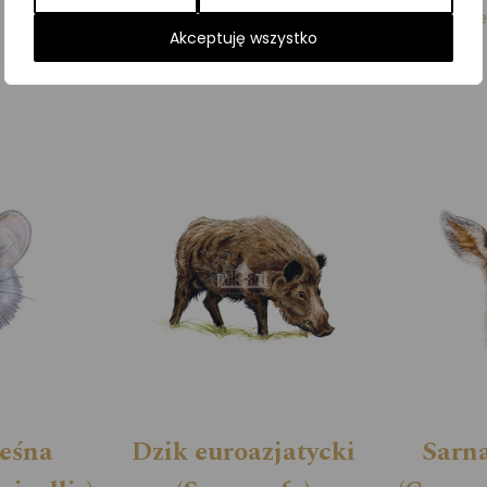
Kategorie:
ILUSTRACJE
,
Ssaki
,
Zwierzęta leśne
Akceptuję wszystko
leśna
Dzik euroazjatycki
Sarna