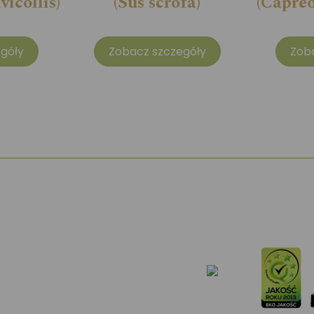
icollis)
(Sus scrofa)
(Capreo
góły
Zobacz szczegóły
Zob