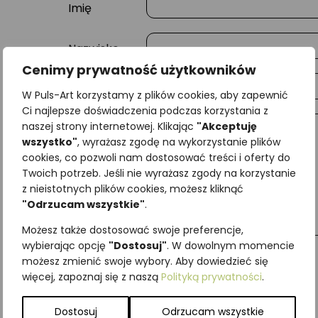
Imię
Nazwisko
Cenimy prywatność użytkowników
E-mail
W Puls-Art korzystamy z plików cookies, aby zapewnić
Ci najlepsze doświadczenia podczas korzystania z
naszej strony internetowej. Klikając
"Akceptuję
Wiadomość
wszystko"
, wyrażasz zgodę na wykorzystanie plików
cookies, co pozwoli nam dostosować treści i oferty do
Twoich potrzeb. Jeśli nie wyrażasz zgody na korzystanie
z nieistotnych plików cookies, możesz kliknąć
"Odrzucam wszystkie"
.
Możesz także dostosować swoje preferencje,
wybierając opcję
"Dostosuj"
. W dowolnym momencie
możesz zmienić swoje wybory. Aby dowiedzieć się
więcej, zapoznaj się z naszą
Polityką prywatności
.
Najniższa cena z ostatnich 30 dni:
65,00
zł
SKU:
Brak danych
Dostosuj
Odrzucam wszystkie