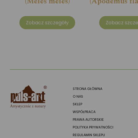
(Meles meles)
(Apodemus flav
Zobacz szczegóły
Zobacz szcze
STRONA GŁÓWNA
O NAS
SKLEP
WSPÓŁPRACA
PRAWA AUTORSKIE
POLITYKA PRYWATNOŚCI
REGULAMIN SKLEPU