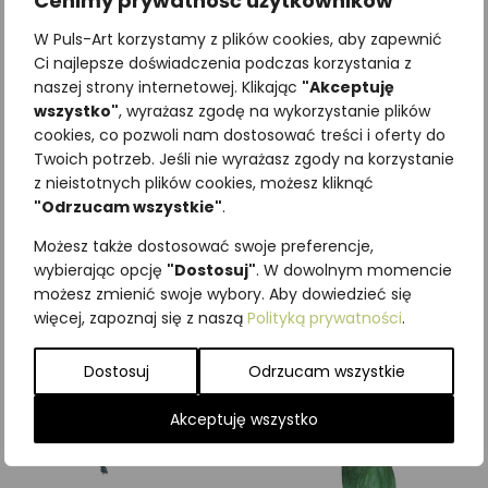
Cenimy prywatność użytkowników
W Puls-Art korzystamy z plików cookies, aby zapewnić
Ci najlepsze doświadczenia podczas korzystania z
naszej strony internetowej. Klikając
"Akceptuję
wszystko"
, wyrażasz zgodę na wykorzystanie plików
Najniższa cena z ostatnich 30
cookies, co pozwoli nam dostosować treści i oferty do
dni:
65,00
zł
Twoich potrzeb. Jeśli nie wyrażasz zgody na korzystanie
SKU:
Brak danych
z nieistotnych plików cookies, możesz kliknąć
Kategorie:
ILUSTRACJE
,
Motyle
"Odrzucam wszystkie"
.
dzienne
,
Owady
Możesz także dostosować swoje preferencje,
Podobne produkty
wybierając opcję
"Dostosuj"
. W dowolnym momencie
możesz zmienić swoje wybory. Aby dowiedzieć się
więcej, zapoznaj się z naszą
Polityką prywatności
.
Dostosuj
Odrzucam wszystkie
Akceptuję wszystko