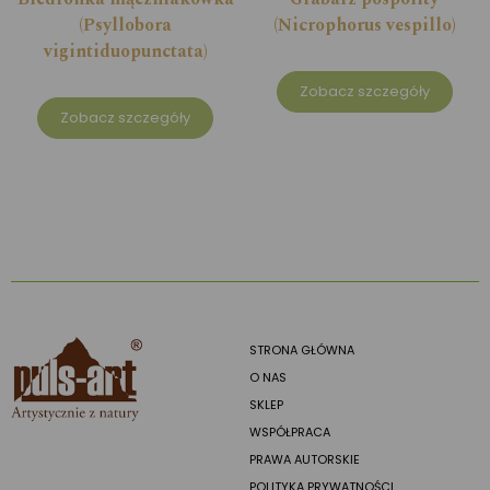
(Psyllobora
(Nicrophorus vespillo)
vigintiduopunctata)
Zobacz szczegóły
Zobacz szczegóły
STRONA GŁÓWNA
O NAS
SKLEP
WSPÓŁPRACA
PRAWA AUTORSKIE
POLITYKA PRYWATNOŚCI