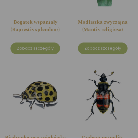
Bogatek wspaniały
Modliszka zwyczajna
(Buprestis splendens)
(Mantis religiosa)
Zobacz szczegóły
Zobacz szczegóły
Biedronka mączniakówka
Grabarz pospolity