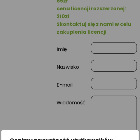
65zł
cena licencji rozszerzonej:
210zł
Skontaktuj się z nami w celu
zakupienia licencji
Imię
Nazwisko
E-mail
Wiadomość