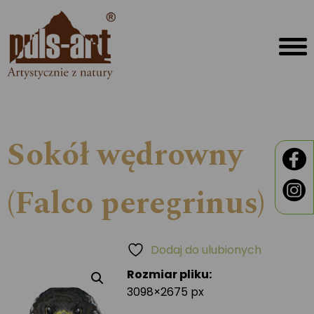
Sokół wędrowny
(Falco peregrinus)
Dodaj do ulubionych
Rozmiar pliku:
3098×2675 px