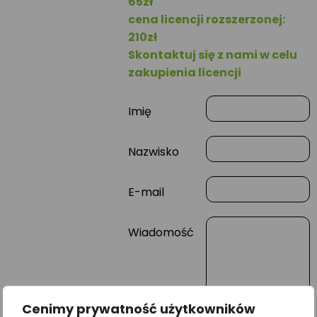
65zł
cena licencji rozszerzonej:
210zł
Skontaktuj się z nami w celu
zakupienia licencji
Imię
Nazwisko
E-mail
Wiadomość
Cenimy prywatność użytkowników