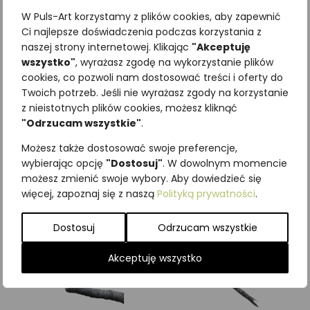
W Puls-Art korzystamy z plików cookies, aby zapewnić
Ci najlepsze doświadczenia podczas korzystania z
naszej strony internetowej. Klikając
"Akceptuję
wszystko"
, wyrażasz zgodę na wykorzystanie plików
Najniższa cena z ostatnich 30
cookies, co pozwoli nam dostosować treści i oferty do
Twoich potrzeb. Jeśli nie wyrażasz zgody na korzystanie
dni:
65,00
zł
z nieistotnych plików cookies, możesz kliknąć
SKU:
Brak danych
"Odrzucam wszystkie"
.
Kategorie:
ILUSTRACJE
,
Ptaki
,
Szponiaste
Możesz także dostosować swoje preferencje,
wybierając opcję
"Dostosuj"
. W dowolnym momencie
Podobne produkty
możesz zmienić swoje wybory. Aby dowiedzieć się
więcej, zapoznaj się z naszą
Polityką prywatności
.
Dostosuj
Odrzucam wszystkie
Akceptuję wszystko