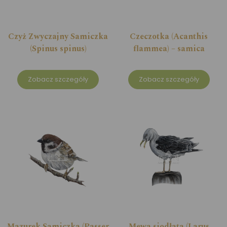
Czyż Zwyczajny Samiczka
Czeczotka (Acanthis
(Spinus spinus)
flammea) – samica
Zobacz szczegóły
Zobacz szczegóły
Mazurek Samiczka (Passer
Mewa siodłata (Larus