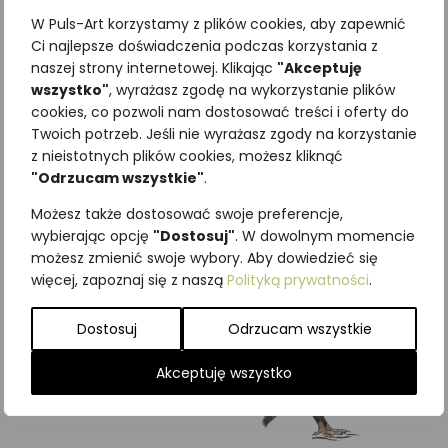
W Puls-Art korzystamy z plików cookies, aby zapewnić
Ci najlepsze doświadczenia podczas korzystania z
naszej strony internetowej. Klikając
"Akceptuję
wszystko"
, wyrażasz zgodę na wykorzystanie plików
Najniższa cena z ostatnich 30
cookies, co pozwoli nam dostosować treści i oferty do
Twoich potrzeb. Jeśli nie wyrażasz zgody na korzystanie
dni:
65,00
zł
z nieistotnych plików cookies, możesz kliknąć
SKU:
Brak danych
"Odrzucam wszystkie"
.
Kategorie:
ILUSTRACJE
,
Ptaki
,
Szponiaste
Możesz także dostosować swoje preferencje,
wybierając opcję
"Dostosuj"
. W dowolnym momencie
Podobne produkty
możesz zmienić swoje wybory. Aby dowiedzieć się
więcej, zapoznaj się z naszą
Polityką prywatności
.
Dostosuj
Odrzucam wszystkie
Akceptuję wszystko