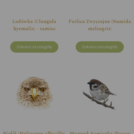
Lodówka (Clangula
Perlica Zwyczajna (Numida
hyemalis) – samiec
meleagris)
Zobacz szczegóły
Zobacz szczegóły
Bielik (Haliaeetus albicilla)
Mazurek Samiczka (Passer