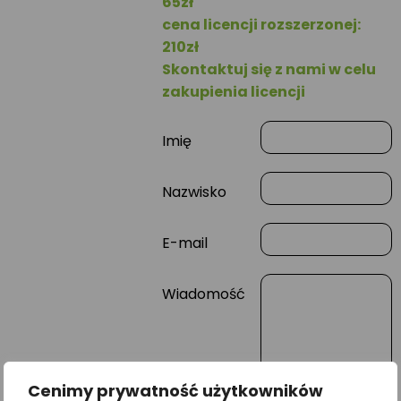
65zł
cena licencji rozszerzonej:
210zł
Skontaktuj się z nami w celu
zakupienia licencji
Imię
Nazwisko
E-mail
Wiadomość
Cenimy prywatność użytkowników