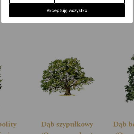
Kategorie:
Drzewa
,
ILUSTRACJE
Akceptuję wszystko
olity
Dąb szypułkowy
Dąb b