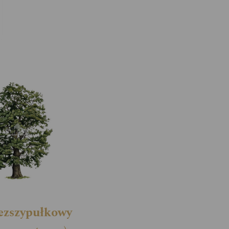
ezszypułkowy