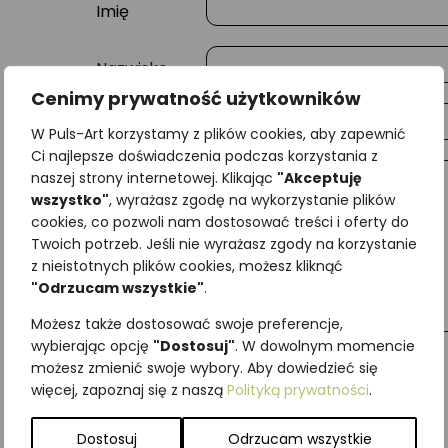
Imię
Nazwisko
Cenimy prywatność użytkowników
E-mail
W Puls-Art korzystamy z plików cookies, aby zapewnić
Ci najlepsze doświadczenia podczas korzystania z
naszej strony internetowej. Klikając
"Akceptuję
Wiadomość
wszystko"
, wyrażasz zgodę na wykorzystanie plików
cookies, co pozwoli nam dostosować treści i oferty do
Twoich potrzeb. Jeśli nie wyrażasz zgody na korzystanie
z nieistotnych plików cookies, możesz kliknąć
"Odrzucam wszystkie"
.
Możesz także dostosować swoje preferencje,
wybierając opcję
"Dostosuj"
. W dowolnym momencie
możesz zmienić swoje wybory. Aby dowiedzieć się
więcej, zapoznaj się z naszą
Polityką prywatności
.
Najniższa cena z ostatnich 30 dni:
65,00
zł
SKU:
Brak danych
Dostosuj
Odrzucam wszystkie