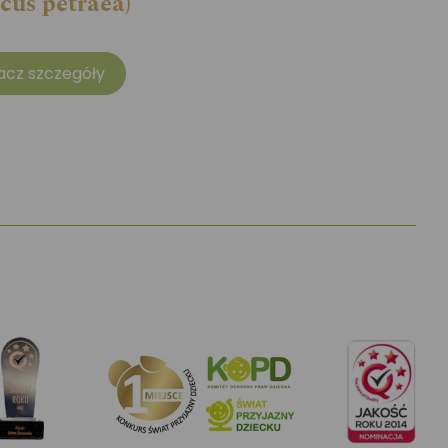
cus petraea)
acz szczegóły