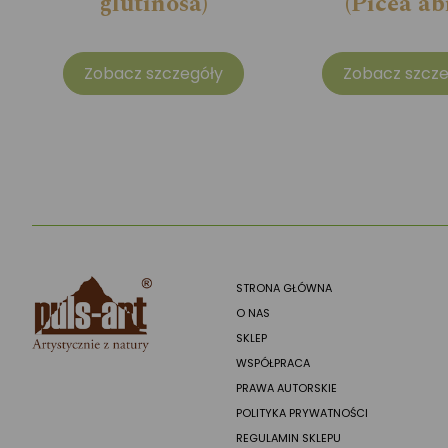
glutinosa)
(Picea ab
Zobacz szczegóły
Zobacz szcze
STRONA GŁÓWNA
O NAS
SKLEP
WSPÓŁPRACA
PRAWA AUTORSKIE
POLITYKA PRYWATNOŚCI
REGULAMIN SKLEPU