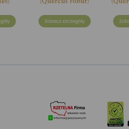
ies)
(Quercus robur)
(Quer
góły
Zobacz szczegóły
Zob