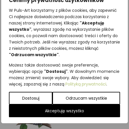
Cenimy prywatność użytkowników
W Puls-Art korzystamy z plików cookies, aby zapewnić
Ci najlepsze doświadczenia podczas korzystania z
naszej strony internetowej. Klikając
"Akceptuję
wszystko"
, wyrażasz zgodę na wykorzystanie plików
Najniższa cena z ostatnich 30
cookies, co pozwoli nam dostosować treści i oferty do
dni:
65,00
zł
Twoich potrzeb. Jeśli nie wyrażasz zgody na korzystanie
SKU:
Brak danych
z nieistotnych plików cookies, możesz kliknąć
Kategorie:
ILUSTRACJE
,
Ptaki
,
"Odrzucam wszystkie"
.
Śpiewające
Możesz także dostosować swoje preferencje,
Podobne produkty
wybierając opcję
"Dostosuj"
. W dowolnym momencie
możesz zmienić swoje wybory. Aby dowiedzieć się
więcej, zapoznaj się z naszą
Polityką prywatności
.
Dostosuj
Odrzucam wszystkie
Akceptuję wszystko