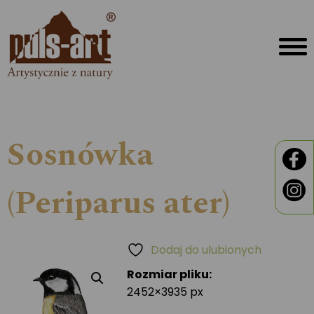
Sosnówka
(Periparus ater)
Dodaj do ulubionych
Rozmiar pliku:
2452×3935 px