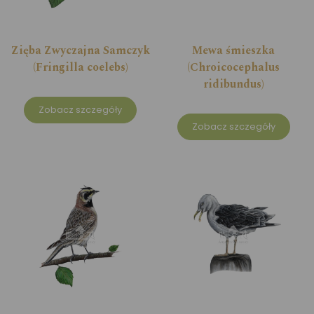
Zięba Zwyczajna Samczyk
Mewa śmieszka
(Fringilla coelebs)
(Chroicocephalus
ridibundus)
Zobacz szczegóły
Zobacz szczegóły