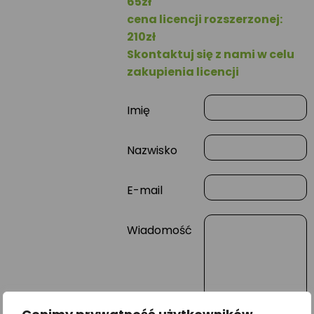
65zł
cena licencji rozszerzonej:
210zł
Skontaktuj się z nami w celu
zakupienia licencji
Imię
Nazwisko
E-mail
Wiadomość